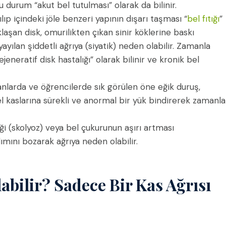
u durum “akut bel tutulması” olarak da bilinir.
lıp içindeki jöle benzeri yapının dışarı taşması “
bel fıtığı
”
ıklaşan disk, omurilikten çıkan sinir köklerine baskı
ılan şiddetli ağrıya (siyatik) neden olabilir. Zamanla
jeneratif disk hastalığı” olarak bilinir ve kronik bel
anlarda ve öğrencilerde sık görülen öne eğik duruş,
l kaslarına sürekli ve anormal bir yük bindirerek zamanla
i (skolyoz) veya bel çukurunun aşırı artması
lımını bozarak ağrıya neden olabilir.
labilir? Sadece Bir Kas Ağrısı