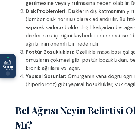
gerilmesine veya yırtılmasına neden olabilir. B
Disk Problemleri:
Disklerin dış katmanının yırtı
(lomber disk hernisi) olarak adlandırılır. Bu fıt
yaparak sadece belde değil, kalçadan bacağa yay
disklerin su içeriğini kaybedip incelmesi ise “de
ağrılarının önemli bir nedenidir.
Postür Bozuklukları:
Özellikle masa başı çalış
omuzların çökmesi gibi postür bozuklukları, be
790
BUGÜN
81.919
kronik ağrılara yol açar.
TOPLAM
×
Yapısal Sorunlar:
Omurganın yana doğru eğriliğ
(hiperlordoz) gibi yapısal bozukluklar, yük dağı
Bel Ağrısı Neyin Belirtisi O
Mı?