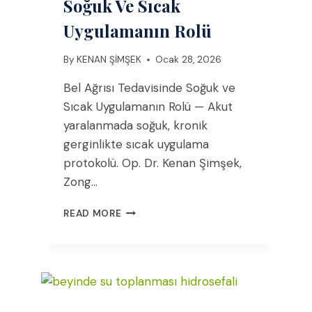
Soğuk Ve Sıcak
Uygulamanın Rolü
By
KENAN ŞİMŞEK
Ocak 28, 2026
Bel Ağrısı Tedavisinde Soğuk ve
Sıcak Uygulamanın Rolü — Akut
yaralanmada soğuk, kronik
gerginlikte sıcak uygulama
protokolü. Op. Dr. Kenan Şimşek,
Zong…
BEL
READ MORE
AĞRISI
TEDAVISINDE
SOĞUK
VE
SICAK
UYGULAMANIN