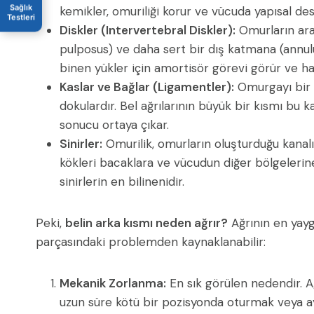
Sağlık
kemikler, omuriliği korur ve vücuda yapısal des
Testleri
Diskler (Intervertebral Diskler):
Omurların aras
pulposus) ve daha sert bir dış katmana (annulus
binen yükler için amortisör görevi görür ve har
Kaslar ve Bağlar (Ligamentler):
Omurgayı bir 
dokulardır. Bel ağrılarının büyük bir kısmı bu
sonucu ortaya çıkar.
Sinirler:
Omurilik, omurların oluşturduğu kanalı
kökleri bacaklara ve vücudun diğer bölgelerine
sinirlerin en bilinenidir.
Peki,
belin arka kısmı neden ağrır?
Ağrının en yayg
parçasındaki problemden kaynaklanabilir:
Mekanik Zorlanma:
En sık görülen nedendir. A
uzun süre kötü bir pozisyonda oturmak veya ay