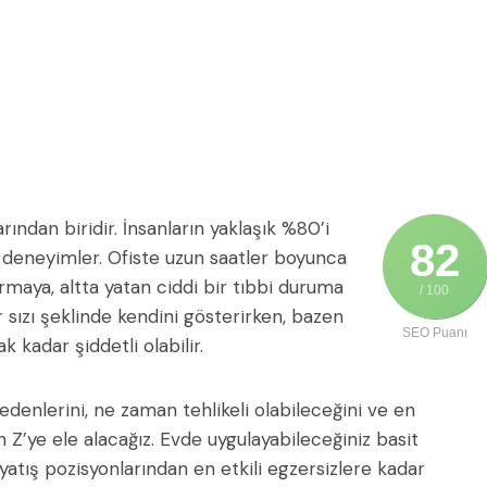
ından biridir. İnsanların yaklaşık %80’i
82
ı deneyimler. Ofiste uzun saatler boyunca
ırmaya, altta yatan ciddi bir tıbbi duruma
/ 100
ir sızı şeklinde kendini gösterirken, bazen
SEO Puanı
 kadar şiddetli olabilir.
edenlerini, ne zaman tehlikeli olabileceğini ve en
n Z’ye ele alacağız. Evde uygulayabileceğiniz basit
atış pozisyonlarından en etkili egzersizlere kadar