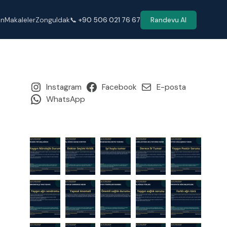
en
Makaleler
Zonguldak
📞 +90 506 021 76 67
Randevu Al
Instagram
Facebook
E-posta
WhatsApp