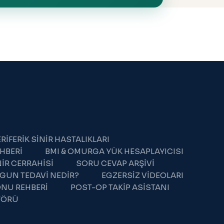
RIFERIK SINIR HASTALIKLARI
HBERI
BMI & OMURGA YÜK HESAPLAYICISI
IR CERRAHISI
SORU CEVAP ARŞIVI
GUN TEDAVI NEDIR?
EGZERSIZ VIDEOLARI
NU REHBERI
POST-OP TAKIP ASISTANI
ATÖRÜ