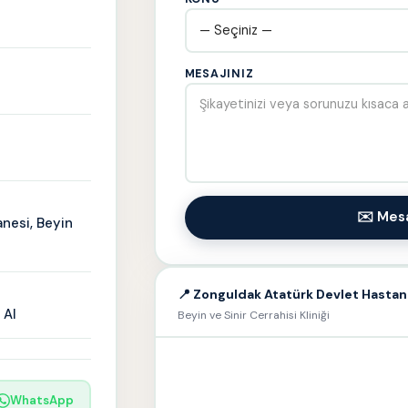
MESAJINIZ
✉️ Mes
nesi, Beyin
📍 Zonguldak Atatürk Devlet Hastan
 Al
Beyin ve Sinir Cerrahisi Kliniği
WhatsApp