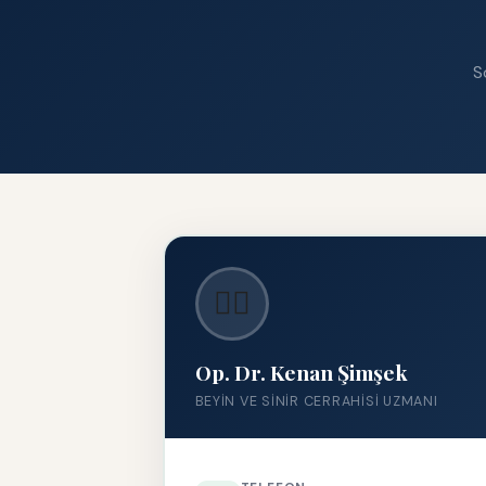
S
👨‍⚕️
Op. Dr. Kenan Şimşek
BEYIN VE SINIR CERRAHISI UZMANI