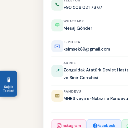
TELEFON
📞
+90 506 021 76 67
WHATSAPP
💬
Mesaj Gönder
E-POSTA
✉️
ksimsek89@gmail.com
ADRES
Zonguldak Atatürk Devlet Hasta
📍
ve Sinir Cerrahisi
🧪
Sağlık
Testleri
RANDEVU
📅
MHRS veya e-Nabız ile Randevu
Instagram
Facebook