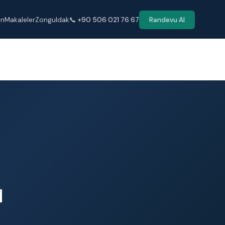
en
Makaleler
Zonguldak
📞 +90 506 021 76 67
Randevu Al
ı