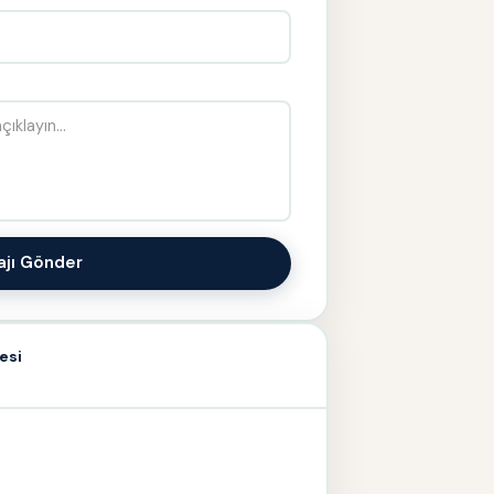
ajı Gönder
esi