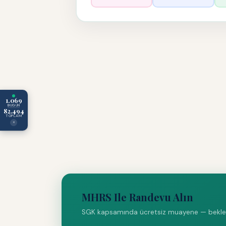
1.069
BUGÜN
82.494
TOPLAM
×
MHRS Ile Randevu Alın
SGK kapsamında ücretsiz muayene — bekleme