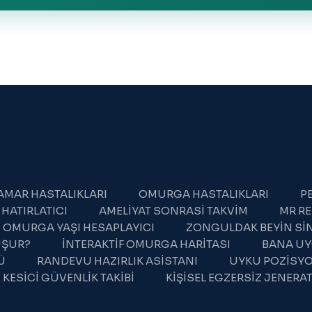
DAMAR HASTALIKLARI
OMURGA HASTALIKLARI
PE
 HATIRLATICI
AMELIYAT SONRASI TAKVIM
MR RE
OMURGA YAŞI HESAPLAYICI
ZONGULDAK BEYIN SIN
LUŞUR?
İNTERAKTIF OMURGA HARITASI
BANA UY
Ü
RANDEVU HAZIRLIK ASISTANI
UYKU POZISYO
 KESICI GÜVENLIK TAKIBI
KIŞISEL EGZERSIZ JENER