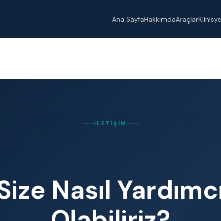
Ana Sayfa
Hakkımda
Araçlar
Klinisy
İLETIŞIM
Size Nasıl Yardımc
Olabiliriz?