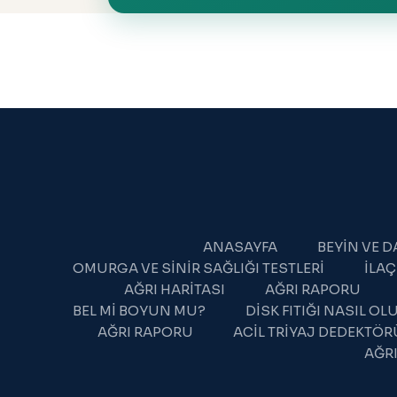
WhatsApp Destek
Şu an çevrimdışı
ANASAYFA
BEYIN VE 
OMURGA VE SINIR SAĞLIĞI TESTLERI
İLAÇ
AĞRI HARITASI
AĞRI RAPORU
BEL MI BOYUN MU?
DISK FITIĞI NASIL O
AĞRI RAPORU
ACIL TRIYAJ DEDEKTÖR
AĞRI
22:35