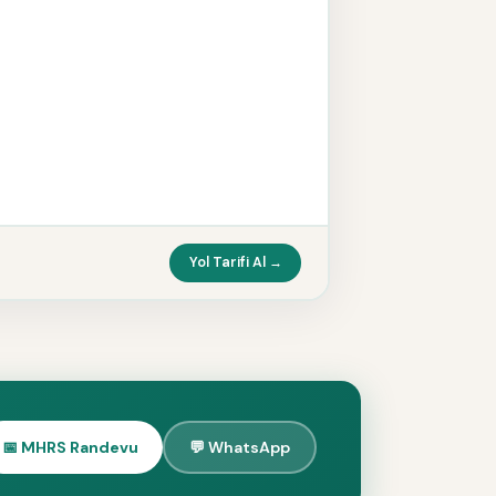
Yol Tarifi Al →
📅 MHRS Randevu
💬 WhatsApp