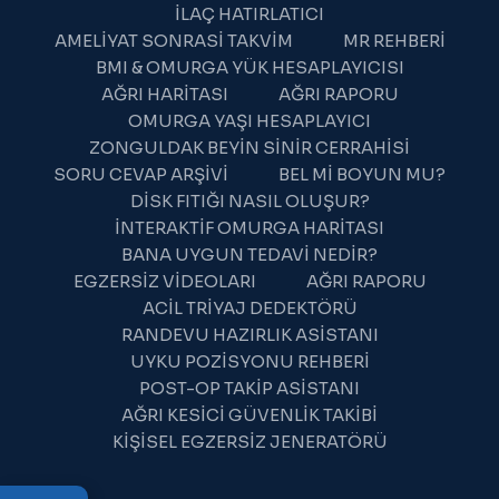
İLAÇ HATIRLATICI
AMELIYAT SONRASI TAKVIM
MR REHBERI
BMI & OMURGA YÜK HESAPLAYICISI
AĞRI HARITASI
AĞRI RAPORU
OMURGA YAŞI HESAPLAYICI
ZONGULDAK BEYIN SINIR CERRAHISI
SORU CEVAP ARŞIVI
BEL MI BOYUN MU?
DISK FITIĞI NASIL OLUŞUR?
İNTERAKTIF OMURGA HARITASI
BANA UYGUN TEDAVI NEDIR?
EGZERSIZ VIDEOLARI
AĞRI RAPORU
ACIL TRIYAJ DEDEKTÖRÜ
WhatsApp Destek
RANDEVU HAZIRLIK ASISTANI
Çevrimiçi — Hemen yanıtlıyoruz
UYKU POZISYONU REHBERI
POST-OP TAKIP ASISTANI
AĞRI KESICI GÜVENLIK TAKIBI
KIŞISEL EGZERSIZ JENERATÖRÜ
06:28