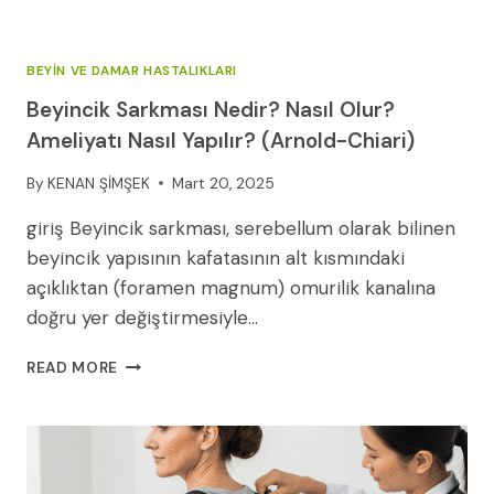
BEYIN VE DAMAR HASTALIKLARI
Beyincik Sarkması Nedir? Nasıl Olur?
Ameliyatı Nasıl Yapılır? (Arnold-Chiari)
By
KENAN ŞİMŞEK
Mart 20, 2025
giriş Beyincik sarkması, serebellum olarak bilinen
beyincik yapısının kafatasının alt kısmındaki
açıklıktan (foramen magnum) omurilik kanalına
doğru yer değiştirmesiyle…
BEYINCIK
READ MORE
SARKMASI
NEDIR?
NASIL
OLUR?
AMELIYATI