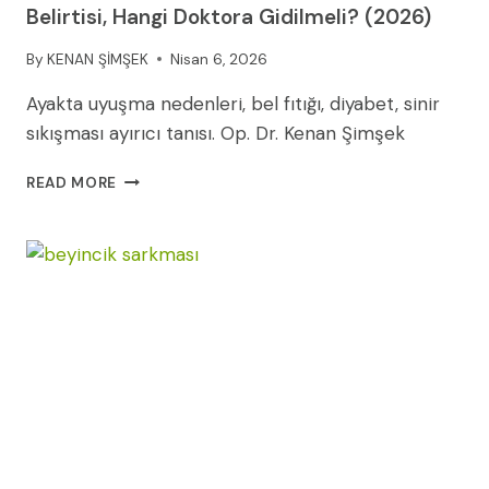
Belirtisi, Hangi Doktora Gidilmeli? (2026)
By
KENAN ŞİMŞEK
Nisan 6, 2026
Ayakta uyuşma nedenleri, bel fıtığı, diyabet, sinir
sıkışması ayırıcı tanısı. Op. Dr. Kenan Şimşek
AYAKTA
READ MORE
UYUŞMA
NEDENLERI:
HANGI
HASTALIĞIN
BELIRTISI,
HANGI
DOKTORA
GIDILMELI?
(2026)