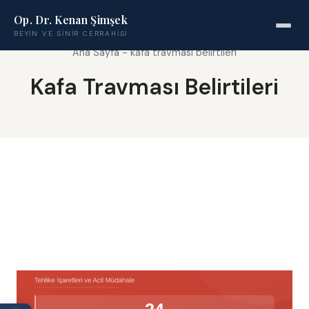
Op. Dr. Kenan Şimşek
BEYIN VE SINIR CERRAHISI
Ana Sayfa
-
kafa travması belirtileri
Kafa Travması Belirtileri