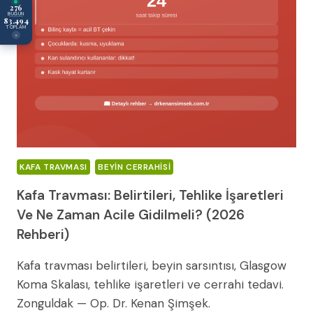
276
BUGÜN
83.494
TOPLAM
×
KAFA TRAVMASI
BEYIN CERRAHISI
Kafa Travması: Belirtileri, Tehlike İşaretleri
Ve Ne Zaman Acile Gidilmeli? (2026
Rehberi)
Kafa travması belirtileri, beyin sarsıntısı, Glasgow
Koma Skalası, tehlike işaretleri ve cerrahi tedavi.
Zonguldak — Op. Dr. Kenan Şimşek.