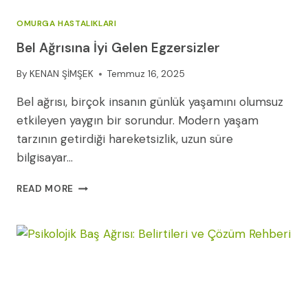
OMURGA HASTALIKLARI
Bel Ağrısına İyi Gelen Egzersizler
By
KENAN ŞİMŞEK
Temmuz 16, 2025
Bel ağrısı, birçok insanın günlük yaşamını olumsuz
etkileyen yaygın bir sorundur. Modern yaşam
tarzının getirdiği hareketsizlik, uzun süre
bilgisayar…
BEL
READ MORE
AĞRISINA
İYI
GELEN
EGZERSIZLER