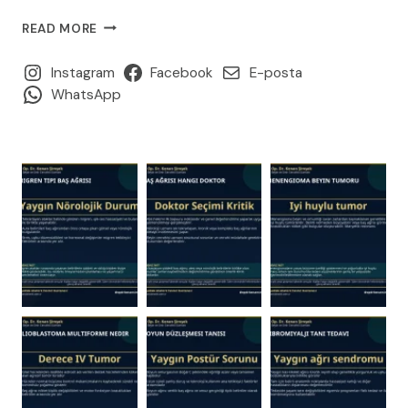
KAFA
READ MORE
TRAVMASI:
BELIRTILERI,
Instagram
Facebook
E-posta
TEHLIKE
WhatsApp
İŞARETLERI
VE
NE
ZAMAN
ACILE
GIDILMELI?
(2026
REHBERI)