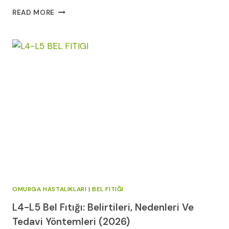
BEL
READ MORE
KORSESI:
TÜRLERI,
KULLANIM
SÜRESI
VE
PRATIK
REHBER
|
OP.
DR.
KENAN
ŞIMŞEK
2026
OMURGA HASTALIKLARI
|
BEL FITIĞI
L4-L5 Bel Fıtığı: Belirtileri, Nedenleri Ve
Tedavi Yöntemleri (2026)