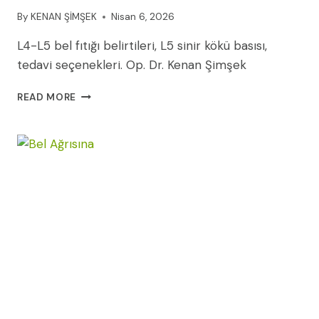
By
KENAN ŞİMŞEK
Nisan 6, 2026
L4-L5 bel fıtığı belirtileri, L5 sinir kökü basısı,
tedavi seçenekleri. Op. Dr. Kenan Şimşek
L4-
READ MORE
L5
BEL
FITIĞI:
BELIRTILERI,
NEDENLERI
VE
TEDAVI
YÖNTEMLERI
(2026)