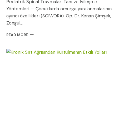
Pediatrik Spinal Travmalar: Tanı ve İyileşme
Yöntemleri — Çocuklarda omurga yaralanmalarının
ayırıcı özellikleri (SCIWORA). Op. Dr. Kenan Şimşek,
Zongul…
PEDIATRIK
READ MORE
SPINAL
TRAVMALAR:
TANI
VE
İYILEŞME
YÖNTEMLERI