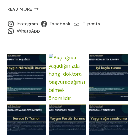
BEL
READ MORE
FITIĞI
AMELIYATI
Instagram
Facebook
E-posta
SONRASI
WhatsApp
İYILEŞME
SÜRECI:
HAFTA
HAFTA
KAPSAMLI
REHBER
(2026)