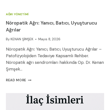
AĞRI YÖNETIMI
Nöropatik Ağrı: Yanıcı, Batıcı, Uyuşturucu
Ağrılar
By
KENAN ŞİMŞEK
Mayıs 8, 2026
Nöropatik Ağrı: Yanıcı, Batıcı, Uyuşturucu Ağrılar –
Patofizyolojiden Tedaviye Kapsamlı Rehber.
Nöropatik ağrı sendromları hakkında Op. Dr. Kenan
Şimşek…
NÖROPATIK
READ MORE
AĞRI:
YANICI,
BATICI,
UYUŞTURUCU
AĞRILAR