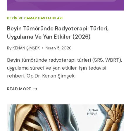
BEYIN VE DAMAR HASTALIKLARI
Beyin Tümöründe Radyoterapi: Türleri,
Uygulama Ve Yan Etkiler (2026)
By
KENAN ŞİMŞEK
Nisan 5, 2026
Beyin tümöründe radyoterapi türleri (SRS, WBRT),
uygulama süreci ve yan etkiler. Işın tedavisi
rehberi. Op.Dr. Kenan Şimşek.
BEYIN
READ MORE
TÜMÖRÜNDE
RADYOTERAPI:
TÜRLERI,
UYGULAMA
VE
YAN
ETKILER