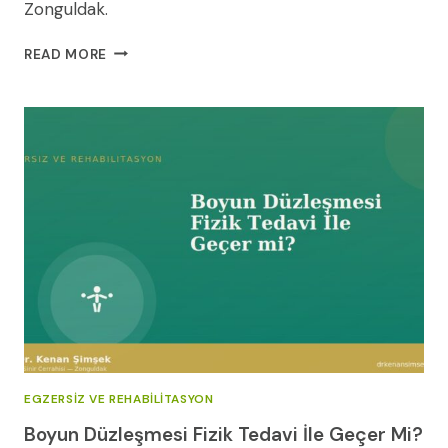
Zonguldak.
VESTIBÜLER
READ MORE
SCHWANNOMLAR:
TEDAVI
SEÇENEKLERI
VE
SON
GELIŞMELER
EGZERSIZ VE REHABILITASYON
Boyun Düzleşmesi Fizik Tedavi İle Geçer Mi?