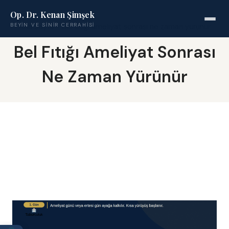
Op. Dr. Kenan Şimşek
BEYIN VE SINIR CERRAHISI
Ana Sayfa
-
bel fıtığı ameliyat sonrası ne zaman yürünür
Bel Fıtığı Ameliyat Sonrası
Ne Zaman Yürünür