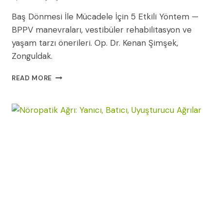
Baş Dönmesi İle Mücadele İçin 5 Etkili Yöntem —
BPPV manevraları, vestibüler rehabilitasyon ve
yaşam tarzı önerileri. Op. Dr. Kenan Şimşek,
Zonguldak.
BAŞ
READ MORE
DÖNMESI
İLE
MÜCADELE
İÇIN
5
ETKILI
YÖNTEM