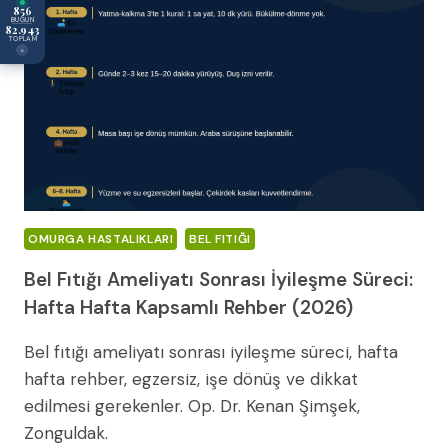
856
BUGÜN
82.943
TOPLAM
×
OMURGA HASTALIKLARI
BEL FITIĞI
Bel Fıtığı Ameliyatı Sonrası İyileşme Süreci:
Hafta Hafta Kapsamlı Rehber (2026)
Bel fıtığı ameliyatı sonrası iyileşme süreci, hafta
hafta rehber, egzersiz, işe dönüş ve dikkat
edilmesi gerekenler. Op. Dr. Kenan Şimşek,
Zonguldak.