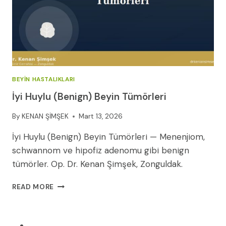
BEYIN HASTALIKLARI
İyi Huylu (Benign) Beyin Tümörleri
By
KENAN ŞİMŞEK
Mart 13, 2026
İyi Huylu (Benign) Beyin Tümörleri — Menenjiom,
schwannom ve hipofiz adenomu gibi benign
tümörler. Op. Dr. Kenan Şimşek, Zonguldak.
İYI
READ MORE
HUYLU
(BENIGN)
BEYIN