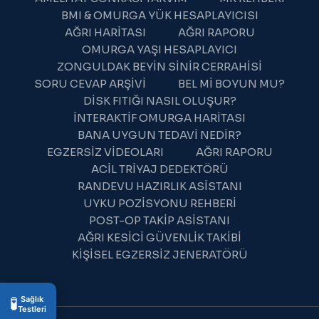
BMI & OMURGA YÜK HESAPLAYICISI
AĞRI HARITASI
AĞRI RAPORU
OMURGA YAŞI HESAPLAYICI
ZONGULDAK BEYIN SINIR CERRAHISI
SORU CEVAP ARŞIVI
BEL MI BOYUN MU?
DISK FITIĞI NASIL OLUŞUR?
İNTERAKTIF OMURGA HARITASI
BANA UYGUN TEDAVI NEDIR?
WhatsApp Destek
EGZERSIZ VIDEOLARI
AĞRI RAPORU
Şu an çevrimdışı
ACIL TRIYAJ DEDEKTÖRÜ
RANDEVU HAZIRLIK ASISTANI
UYKU POZISYONU REHBERI
POST-OP TAKIP ASISTANI
AĞRI KESICI GÜVENLIK TAKIBI
KIŞISEL EGZERSIZ JENERATÖRÜ
23:02
🧪
Sağlık
Testleri