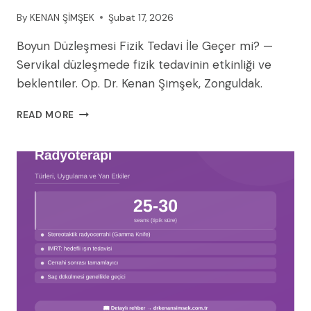
By
KENAN ŞİMŞEK
Şubat 17, 2026
Boyun Düzleşmesi Fizik Tedavi İle Geçer mi? —
Servikal düzleşmede fizik tedavinin etkinliği ve
beklentiler. Op. Dr. Kenan Şimşek, Zonguldak.
BOYUN
READ MORE
DÜZLEŞMESI
FIZIK
TEDAVI
İLE
GEÇER
MI?