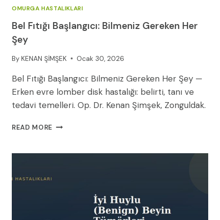
OMURGA HASTALIKLARI
Bel Fıtığı Başlangıcı: Bilmeniz Gereken Her
Şey
By
KENAN ŞİMŞEK
Ocak 30, 2026
Bel Fıtığı Başlangıcı: Bilmeniz Gereken Her Şey —
Erken evre lomber disk hastalığı: belirti, tanı ve
tedavi temelleri. Op. Dr. Kenan Şimşek, Zonguldak.
BEL
READ MORE
FITIĞI
BAŞLANGICI:
BILMENIZ
GEREKEN
HER
ŞEY