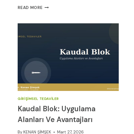
BEYIN
READ MORE
TÜMÖRÜNDE
KEMOTERAPI:
İLAÇLAR,
UYGULAMA
VE
YAN
ETKILER
(2026)
GIRIŞIMSEL TEDAVILER
Kaudal Blok: Uygulama
Alanları Ve Avantajları
By
KENAN ŞİMŞEK
Mart 27, 2026