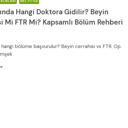
ALIKLARI
BEL FITIĞI
ğında Hangi Doktora Gidilir? Beyin
si Mi FTR Mi? Kapsamlı Bölüm Rehberi
da hangi bölüme başvurulur? Beyin cerrahisi vs FTR. Op.
Şimşek
EL
ITIĞINDA
ANGI
OKTORA
IDILIR?
EYIN
ERRAHISI
I
TR
I?
APSAMLI