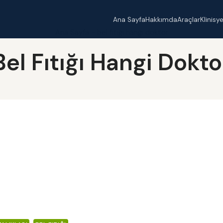
Ana Sayfa
Hakkımda
Araçlar
Klinisy
Ana Sayfa
-
bel fıtığı hangi doktor
Bel Fıtığı Hangi Dokto