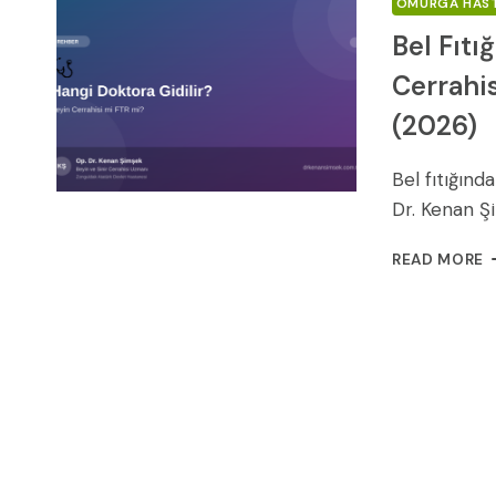
OMURGA HAST
Bel Fıtı
Cerrahi
(2026)
Bel fıtığın
Dr. Kenan 
B
READ MORE
F
H
D
G
B
C
M
F
M
K