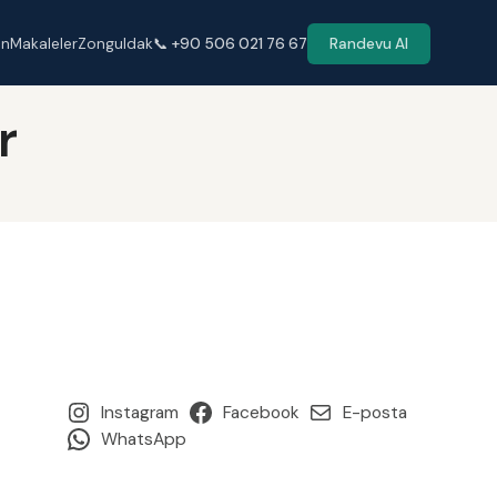
en
Makaleler
Zonguldak
📞 +90 506 021 76 67
Randevu Al
r
Instagram
Facebook
E-posta
WhatsApp