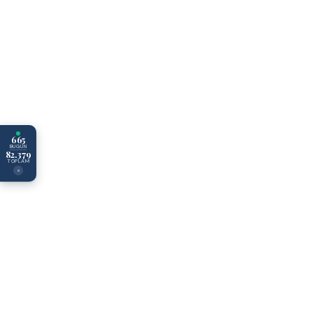
665
BUGÜN
82.379
TOPLAM
×