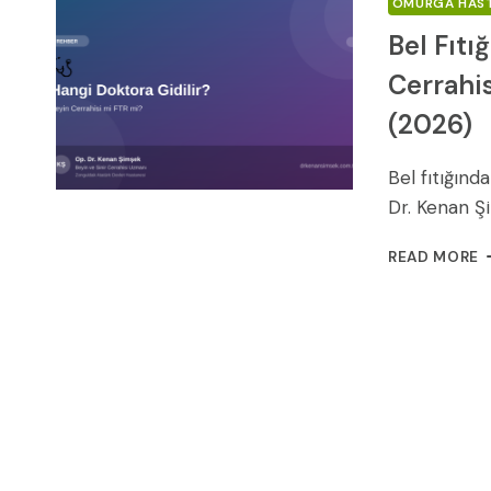
OMURGA HAST
Bel Fıtı
Cerrahi
(2026)
Bel fıtığın
Dr. Kenan 
B
READ MORE
F
H
D
G
B
C
M
F
M
K