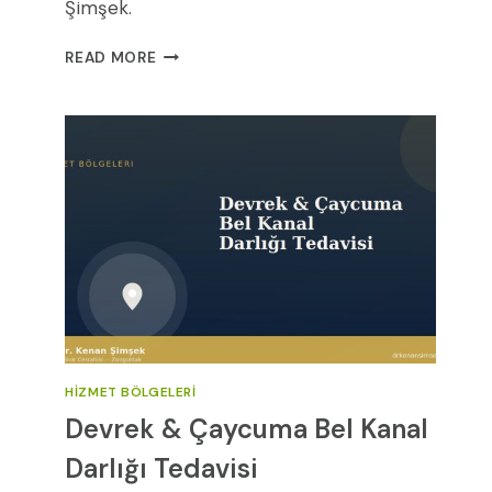
Şimşek.
OMURILIK
READ MORE
YARALANMASI:
NEDENLERI,
BELIRTILERI
VE
TEDAVI
YAKLAŞIMLARI
(2026
REHBERI)
HIZMET BÖLGELERI
Devrek & Çaycuma Bel Kanal
Darlığı Tedavisi