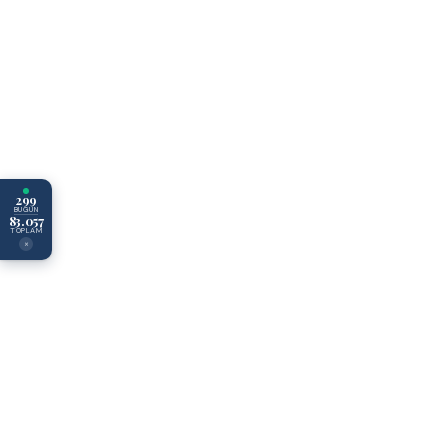
299
BUGÜN
83.057
TOPLAM
×