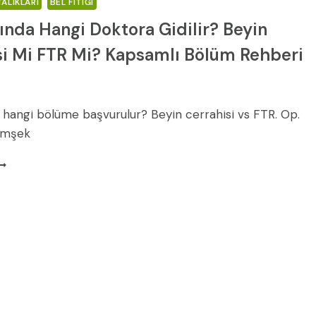
ALIKLARI
BEL FITIĞI
ğında Hangi Doktora Gidilir? Beyin
si Mi FTR Mi? Kapsamlı Bölüm Rehberi
da hangi bölüme başvurulur? Beyin cerrahisi vs FTR. Op.
Şimşek
EL
ITIĞINDA
ANGI
OKTORA
IDILIR?
EYIN
ERRAHISI
I
TR
I?
APSAMLI