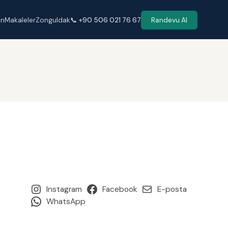
en
Makaleler
Zonguldak
📞 +90 506 021 76 67
Randevu Al
Instagram
Facebook
E-posta
WhatsApp