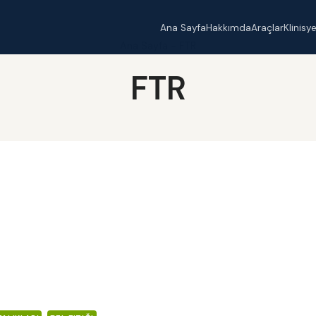
Ana Sayfa
Hakkımda
Araçlar
Klinisy
Ana Sayfa
-
FTR
FTR