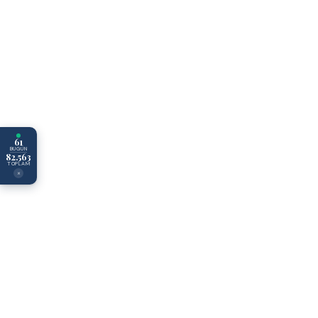
61
BUGÜN
82.563
TOPLAM
×