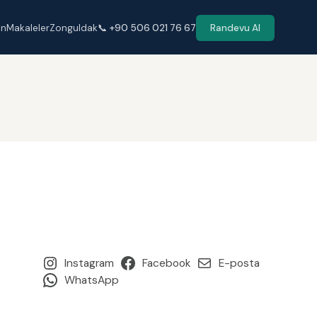
en
Makaleler
Zonguldak
📞 +90 506 021 76 67
Randevu Al
Instagram
Facebook
E-posta
WhatsApp