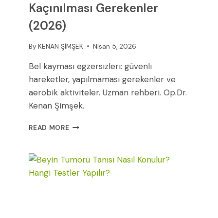
Kaçınılması Gerekenler
(2026)
By
KENAN ŞİMŞEK
Nisan 5, 2026
Bel kayması egzersizleri: güvenli
hareketler, yapılmaması gerekenler ve
aerobik aktiviteler. Uzman rehberi. Op.Dr.
Kenan Şimşek.
BEL
READ MORE
KAYMASI
EGZERSIZLERI:
GÜVENLI
HAREKETLER
VE
KAÇINILMASI
GEREKENLER
(2026)