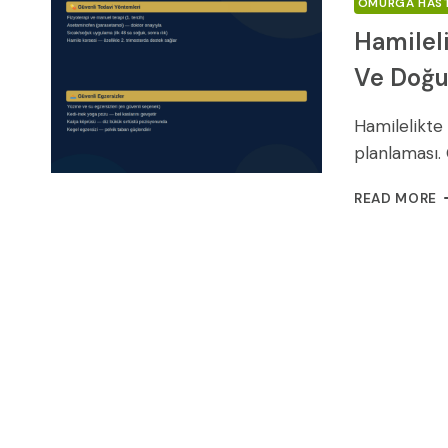
OMURGA HAST
Hamileli
Ve Doğu
Hamilelikte 
planlaması.
H
READ MORE
B
F
G
T
E
V
D
R
(