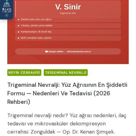
282
BUGÜN
82.155
TOPLAM
×
BEYIN CERRAHISI
TRIGEMINAL NEVRALJI
Trigeminal Nevralji: Yüz Ağrısının En Şiddetli
Formu — Nedenleri Ve Tedavisi (2026
Rehberi)
Trigeminal nevralji nedir? Yüz ağrısı nedenleri, ilaç
tedavisi ve mikrovasküler dekompresyon
cerrahisi. Zonguldak — Op. Dr. Kenan Şimşek.