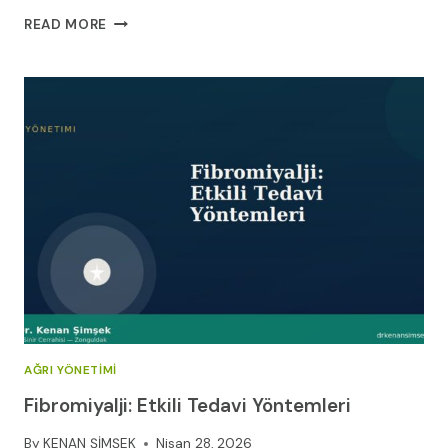
BEL
READ MORE
AĞRISINA
İYI
GELEN
EGZERSIZLER
AĞRI YÖNETIMI
Fibromiyalji: Etkili Tedavi Yöntemleri
By
KENAN ŞİMŞEK
Nisan 28, 2026