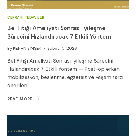
CERRAHI TEDAVILER
Bel Fıtığı Ameliyatı Sonrası İyileşme
Sürecini Hızlandıracak 7 Etkili Yöntem
By
KENAN ŞİMŞEK
Şubat 10, 2026
Bel Fıtığı Ameliyatı Sonrası İyileşme Sürecini
Hızlandıracak 7 Etkili Yöntem — Post-op erken
mobilizasyon, beslenme, egzersiz ve yaşam tarzı
önerileri. …
BEL
READ MORE
FITIĞI
AMELIYATI
SONRASI
İYILEŞME
SÜRECINI
HIZLANDIRACAK