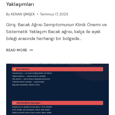
Yaklaşımları
By
KENAN ŞİMŞEK
Temmuz 17, 2025
Giriş: Bacak Ağrısı Semptomunun Klinik Önemi ve
Sistematik Yaklaşım Bacak ağrısı, kalça ile ayak
bileği arasında herhangi bir bölgede…
BACAK
READ MORE
AĞRISININ
KAPSAMLI
ANALIZI:
AYIRICI
TANI,
PATOFIZYOLOJI
VE
KANITA
DAYALI
TEDAVI
YAKLAŞIMLARI