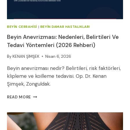
BEYIN CERRAHISI
|
BEYIN DAMAR HASTALIKLARI
Beyin Anevrizması: Nedenleri, Belirtileri Ve
Tedavi Yöntemleri (2026 Rehberi)
By
KENAN ŞİMŞEK
Nisan 6, 2026
Beyin anevrizması nedir? Belirtileri, risk faktörleri,
klipleme ve koilleme tedavisi. Op. Dr. Kenan
Şimşek, Zonguldak.
BEYIN
READ MORE
ANEVRIZMASI:
NEDENLERI,
BELIRTILERI
VE
TEDAVI