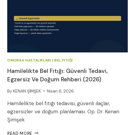
TEDAVI
YÖNTEMLERI
VE
SIK
SORULAN
SORULAR
OMURGA HASTALIKLARI
|
BEL FITIĞI
Hamilelikte Bel Fıtığı: Güvenli Tedavi,
Egzersiz Ve Doğum Rehberi (2026)
By
KENAN ŞİMŞEK
Nisan 6, 2026
Hamilelikte bel fıtığı tedavisi, güvenli ilaçlar,
egzersizler ve doğum planlaması. Op. Dr. Kenan
Şimşek
HAMILELIKTE
READ MORE