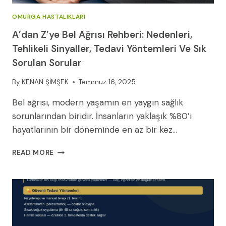
OMURGA HASTALIKLARI
A’dan Z’ye Bel Ağrısı Rehberi: Nedenleri,
Tehlikeli Sinyaller, Tedavi Yöntemleri Ve Sık
Sorulan Sorular
By
KENAN ŞİMŞEK
Temmuz 16, 2025
Bel ağrısı, modern yaşamın en yaygın sağlık
sorunlarından biridir. İnsanların yaklaşık %80’i
hayatlarının bir döneminde en az bir kez…
A’DAN
READ MORE
Z’YE
BEL
AĞRISI
REHBERI:
NEDENLERI,
TEHLIKELI
SINYALLER,