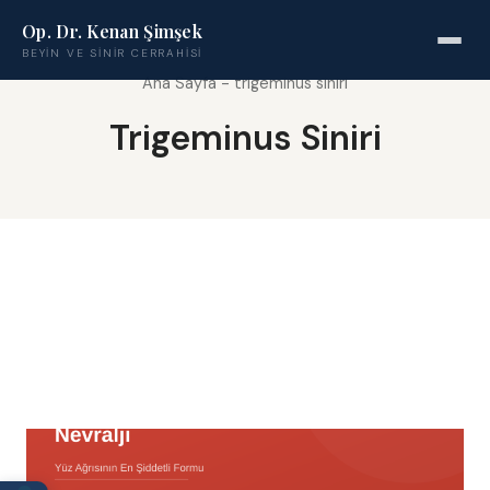
Op. Dr. Kenan Şimşek
BEYIN VE SINIR CERRAHISI
Ana Sayfa
-
trigeminus siniri
Trigeminus Siniri