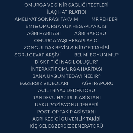
OMURGA VE SINIR SAĞLIĞI TESTLERI
İLAÇ HATIRLATICI
AMELIYAT SONRASI TAKVIM
MR REHBERI
BMI & OMURGA YÜK HESAPLAYICISI
AĞRI HARITASI
AĞRI RAPORU
OMURGA YAŞI HESAPLAYICI
ZONGULDAK BEYIN SINIR CERRAHISI
SORU CEVAP ARŞIVI
BEL MI BOYUN MU?
DISK FITIĞI NASIL OLUŞUR?
İNTERAKTIF OMURGA HARITASI
BANA UYGUN TEDAVI NEDIR?
EGZERSIZ VIDEOLARI
AĞRI RAPORU
ACIL TRIYAJ DEDEKTÖRÜ
WhatsApp Destek
RANDEVU HAZIRLIK ASISTANI
Çevrimiçi — Hemen yanıtlıyoruz
UYKU POZISYONU REHBERI
POST-OP TAKIP ASISTANI
AĞRI KESICI GÜVENLIK TAKIBI
KIŞISEL EGZERSIZ JENERATÖRÜ
06:32