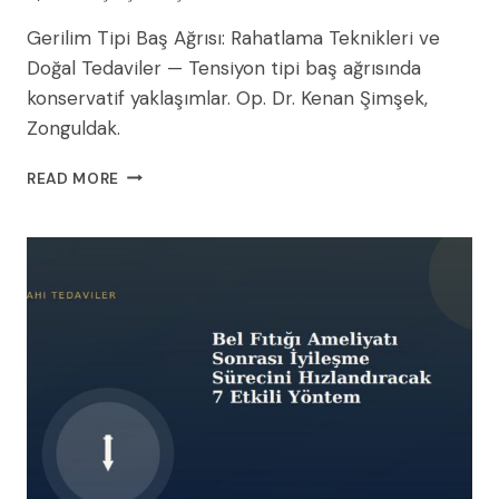
Gerilim Tipi Baş Ağrısı: Rahatlama Teknikleri ve
Doğal Tedaviler — Tensiyon tipi baş ağrısında
konservatif yaklaşımlar. Op. Dr. Kenan Şimşek,
Zonguldak.
GERILIM
READ MORE
TIPI
BAŞ
AĞRISI:
RAHATLAMA
TEKNIKLERI
VE
DOĞAL
TEDAVILER