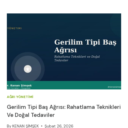
BEL
FITIĞI:
GÜVENLI
TEDAVI,
EGZERSIZ
VE
DOĞUM
REHBERI
(2026)
AĞRI YÖNETIMI
Gerilim Tipi Baş Ağrısı: Rahatlama Teknikleri
Ve Doğal Tedaviler
By
KENAN ŞİMŞEK
Şubat 26, 2026