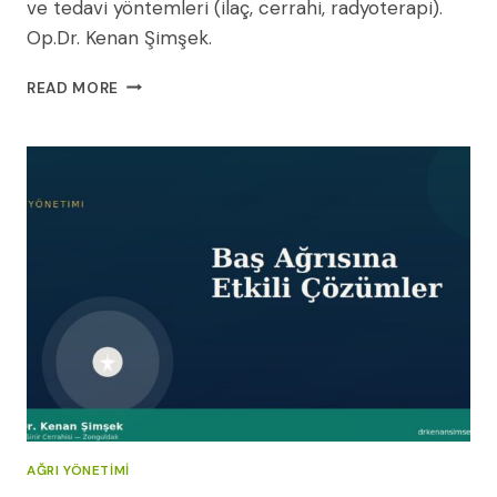
ve tedavi yöntemleri (ilaç, cerrahi, radyoterapi).
Op.Dr. Kenan Şimşek.
HIPOFIZ
READ MORE
ADENOMU:
BELIRTILERI,
TÜRLERI
VE
TEDAVISI
(2026)
AĞRI YÖNETIMI