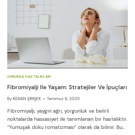
KAPSAMLI
VE
DETAYLI
REHBER
(2025)
OMURGA HASTALIKLARI
Fibromiyalji Ile Yaşam: Stratejiler Ve İpuçları
By
KENAN ŞİMŞEK
Temmuz 6, 2025
Fibromiyalji, yaygın ağrı, yorgunluk ve belirli
noktalarda hassasiyet ile tanımlanan bir hastalıktır.
“Yumuşak doku romatizması” olarak da bilinir. Bu…