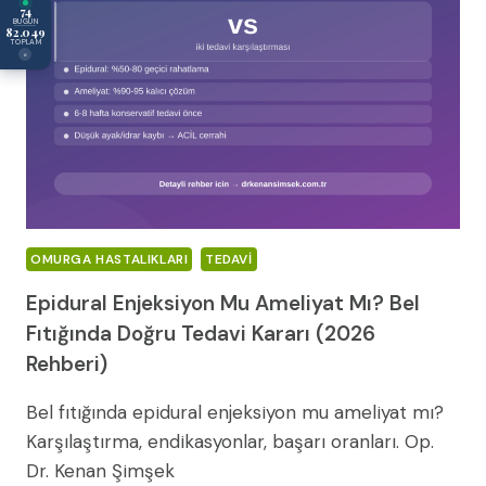
74
BUGÜN
82.049
TOPLAM
×
OMURGA HASTALIKLARI
TEDAVI
Epidural Enjeksiyon Mu Ameliyat Mı? Bel
Fıtığında Doğru Tedavi Kararı (2026
Rehberi)
Bel fıtığında epidural enjeksiyon mu ameliyat mı?
Karşılaştırma, endikasyonlar, başarı oranları. Op.
Dr. Kenan Şimşek