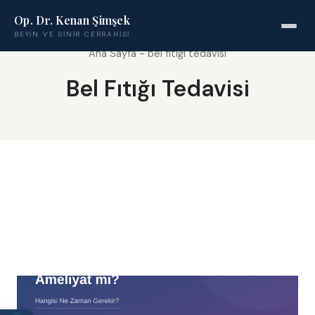
Op. Dr. Kenan Şimşek
BEYIN VE SINIR CERRAHISI
Ana Sayfa
-
bel fıtığı tedavisi
Bel Fıtığı Tedavisi