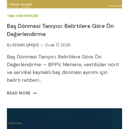
TANI YÖNTEMLERI
Baş Dönmesi Tanıyıcı: Belirtilere Göre Ön
Değerlendirme
By
KENAN ŞİMŞEK
Ocak 17, 2026
Baş Dönmesi Tanıyıcı: Belirtilere Göre Ön
Değerlendirme — BPPV, Meniere, vestibüler nörit
ve servikal kaynaklı baş dönmesi ayırımı için
belirti rehberi….
BAŞ
READ MORE
DÖNMESI
TANIYICI:
BELIRTILERE
GÖRE
ÖN
DEĞERLENDIRME