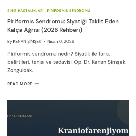
SINIR HASTALIKLARI
|
PIRIFORMIS SENDROMU
Piriformis Sendromu: Siyatiği Taklit Eden
Kalça Ağrısı (2026 Rehberi)
By
KENAN ŞİMŞEK
Nisan 6, 2026
Piriformis sendromu nedir? Siyatik ile farkı,
belirtileri, tanısı ve tedavisi. Op. Dr. Kenan Şimşek,
Zonguldak.
PIRIFORMIS
READ MORE
SENDROMU:
SIYATIĞI
TAKLIT
EDEN
KALÇA
AĞRISI
(2026
REHBERI)