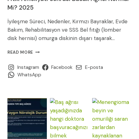
Mi? 2025
İyileşme Süreci, Nedenler, Kırmızı Bayraklar, Evde
Bakım, Rehabilitasyon ve SSS Bel fıtığı (lomber
disk hernisi) omurga diskinin dışarı taşarak…
FITIK
READ MORE
AMELIYATI
SONRASI
Instagram
Facebook
E-posta
BACAK
WhatsApp
AĞRISI
NORMAL
MI?
2025