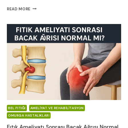
EPIDURAL
READ MORE
ENJEKSIYON
MU
AMELIYAT
MI?
BEL
FITIĞINDA
DOĞRU
TEDAVI
KARARI
(2026
REHBERI)
BEL FITIĞI
AMELIYAT VE REHABILITASYON
OMURGA HASTALIKLARI
Fıtık Ameliyatı Sonrası Bacak Ağrısı Normal