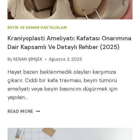
BEYIN VE DAMAR HASTALIKLARI
Kraniyoplasti Ameliyatı: Kafatası Onarımına
Dair Kapsamlı Ve Detaylı Rehber (2025)
By
KENAN ŞİMŞEK
Ağustos 3, 2025
Hayat bazen beklenmedik olayları karşımıza
çıkarır. Ciddi bir kafa travması, beyin tümörü
ameliyatı veya beyin basıncını düşürmek için
yapılan…
KRANIYOPLASTI
READ MORE
AMELIYATI:
KAFATASI
ONARIMINA
DAIR