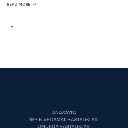
BEL
READ MORE
AĞRISI
VE
ETKILI
TEDAVI
YÖNTEMLERI
|
OP.
DR.
KENAN
ŞIMŞEK
2026
ANASAYFA
BEYIN VE DAMAR HASTALIKLARI
OMURGA HASTALIKLARI