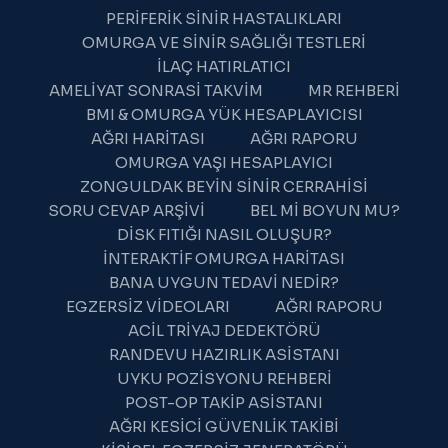
PERIFERIK SINIR HASTALIKLARI
OMURGA VE SINIR SAĞLIĞI TESTLERI
İLAÇ HATIRLATICI
AMELIYAT SONRASI TAKVIM
MR REHBERI
BMI & OMURGA YÜK HESAPLAYICISI
AĞRI HARITASI
AĞRI RAPORU
OMURGA YAŞI HESAPLAYICI
ZONGULDAK BEYIN SINIR CERRAHISI
SORU CEVAP ARŞIVI
BEL MI BOYUN MU?
DISK FITIĞI NASIL OLUŞUR?
İNTERAKTIF OMURGA HARITASI
BANA UYGUN TEDAVI NEDIR?
WhatsApp Destek
EGZERSIZ VIDEOLARI
AĞRI RAPORU
Şu an çevrimdışı
ACIL TRIYAJ DEDEKTÖRÜ
RANDEVU HAZIRLIK ASISTANI
UYKU POZISYONU REHBERI
POST-OP TAKIP ASISTANI
AĞRI KESICI GÜVENLIK TAKIBI