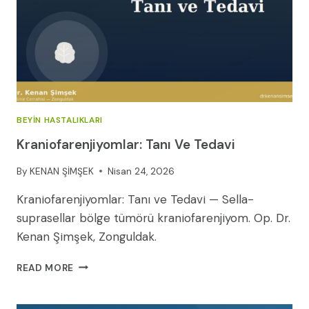
BEYIN HASTALIKLARI
Kraniofarenjiyomlar: Tanı Ve Tedavi
By
KENAN ŞİMŞEK
Nisan 24, 2026
Kraniofarenjiyomlar: Tanı ve Tedavi — Sella-
suprasellar bölge tümörü kraniofarenjiyom. Op. Dr.
Kenan Şimşek, Zonguldak.
KRANIOFARENJIYOMLAR:
READ MORE
TANI
VE
TEDAVI