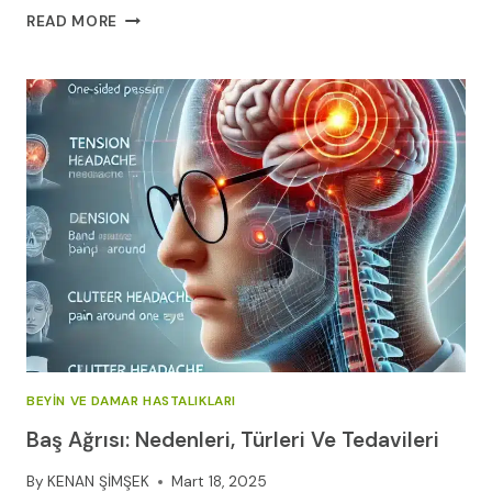
FIBROMIYALJI
READ MORE
ILE
YAŞAM:
STRATEJILER
VE
İPUÇLARI
BEYIN VE DAMAR HASTALIKLARI
Baş Ağrısı: Nedenleri, Türleri Ve Tedavileri
By
KENAN ŞİMŞEK
Mart 18, 2025