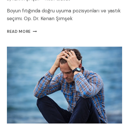
Boyun fıtığında doğru uyuma pozisyonları ve yastık
seçimi. Op. Dr. Kenan Şimşek
BOYUN
READ MORE
FITIĞINDA
UYUMA
POZISYONU
VE
YASTIK
SEÇIMI
REHBERI
(2026)