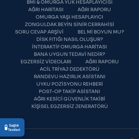
BMI & OMURGA YÜK HESAPLAYICISI
AĞRI HARITASI
AĞRI RAPORU
OMURGA YAŞI HESAPLAYICI
ZONGULDAK BEYIN SINIR CERRAHISI
SORU CEVAP ARŞIVI
BEL MI BOYUN MU?
DISK FITIĞI NASIL OLUŞUR?
İNTERAKTIF OMURGA HARITASI
BANA UYGUN TEDAVI NEDIR?
EGZERSIZ VIDEOLARI
AĞRI RAPORU
ACIL TRIYAJ DEDEKTÖRÜ
RANDEVU HAZIRLIK ASISTANI
UYKU POZISYONU REHBERI
POST-OP TAKIP ASISTANI
AĞRI KESICI GÜVENLIK TAKIBI
KIŞISEL EGZERSIZ JENERATÖRÜ
🧪
Sağlık
Testleri