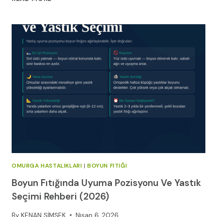
EKLEM
ENJEKSIYONLARI:
ETKILI
AĞRI
YÖNETIMI
OMURGA HASTALIKLARI
|
BOYUN FITIĞI
Boyun Fıtığında Uyuma Pozisyonu Ve Yastık
Seçimi Rehberi (2026)
By
KENAN ŞİMŞEK
Nisan 6, 2026