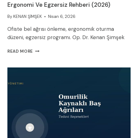
Ergonomi Ve Egzersiz Rehberi (2026)
By
KENAN ŞİMŞEK
Nisan 6, 2026
Ofiste bel ağrısı önleme, ergonomik oturma
düzeni, egzersiz programı. Op. Dr. Kenan Şimşek
MASA
READ MORE
BAŞI
ÇALIŞANLARDA
BEL
AĞRISI
ÖNLEME:
ERGONOMI
VE
EGZERSIZ
REHBERI
(2026)