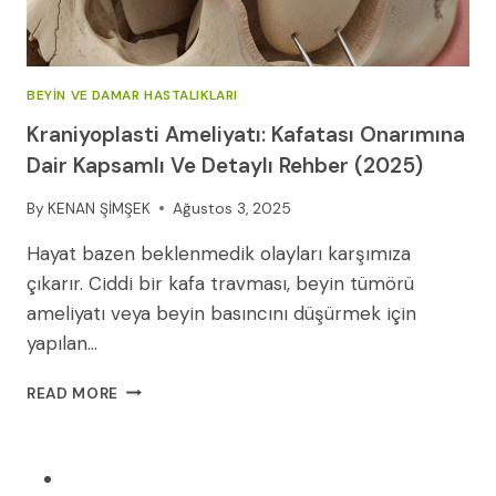
BEYIN VE DAMAR HASTALIKLARI
Kraniyoplasti Ameliyatı: Kafatası Onarımına
Dair Kapsamlı Ve Detaylı Rehber (2025)
By
KENAN ŞİMŞEK
Ağustos 3, 2025
Hayat bazen beklenmedik olayları karşımıza
çıkarır. Ciddi bir kafa travması, beyin tümörü
ameliyatı veya beyin basıncını düşürmek için
yapılan…
KRANIYOPLASTI
READ MORE
AMELIYATI:
KAFATASI
ONARIMINA
DAIR