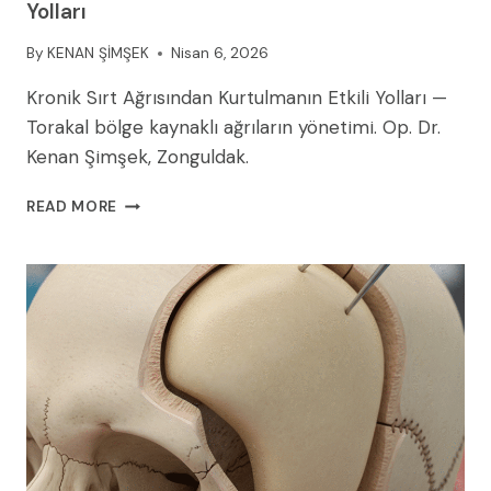
Yolları
By
KENAN ŞİMŞEK
Nisan 6, 2026
Kronik Sırt Ağrısından Kurtulmanın Etkili Yolları —
Torakal bölge kaynaklı ağrıların yönetimi. Op. Dr.
Kenan Şimşek, Zonguldak.
KRONIK
READ MORE
SIRT
AĞRISINDAN
KURTULMANIN
ETKILI
YOLLARI