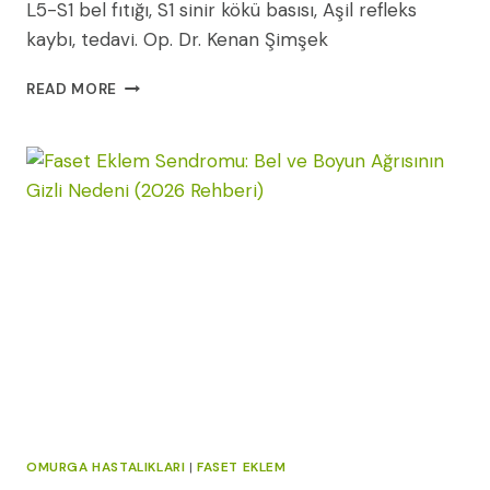
L5-S1 bel fıtığı, S1 sinir kökü basısı, Aşil refleks
kaybı, tedavi. Op. Dr. Kenan Şimşek
L5-
READ MORE
S1
BEL
FITIĞI:
BELIRTILERI,
NEDENLERI
VE
TEDAVI
YÖNTEMLERI
(2026)
OMURGA HASTALIKLARI
|
FASET EKLEM