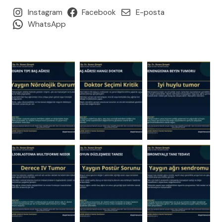
ÇALIŞANLARDA
Instagram
Facebook
E-posta
BEL
WhatsApp
AĞRISI
ÖNLEME:
ERGONOMI
VE
EGZERSIZ
REHBERI
(2026)