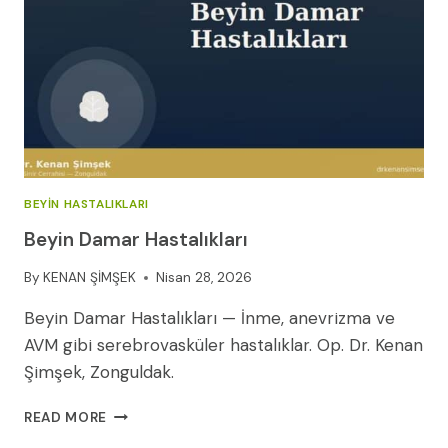
AMELIYATSIZ
YÖNTEMLER
VE
CERRAHI
SEÇENEKLER
BEYIN HASTALIKLARI
Beyin Damar Hastalıkları
By
KENAN ŞİMŞEK
Nisan 28, 2026
Beyin Damar Hastalıkları — İnme, anevrizma ve
AVM gibi serebrovasküler hastalıklar. Op. Dr. Kenan
Şimşek, Zonguldak.
BEYIN
READ MORE
DAMAR