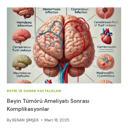
EGZERSIZLERI:
GÜVENLI
HAREKETLER
VE
KAÇINILMASI
GEREKENLER
(2026)
BEYIN VE DAMAR HASTALIKLARI
Beyin Tümörü Ameliyatı Sonrası
Komplikasyonlar
By
KENAN ŞİMŞEK
Mart 18, 2025