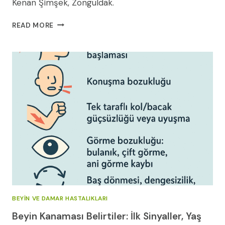
Kenan Şimşek, Zonguldak.
KÖTÜ
READ MORE
HUYLU
(HABIS)
BEYIN
TÜMÖRLERI
BEYIN VE DAMAR HASTALIKLARI
Beyin Kanaması Belirtiler: İlk Sinyaller, Yaş