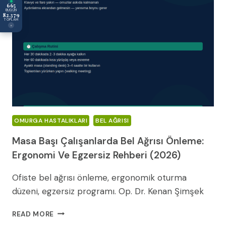
665
BUGÜN
82.379
TOPLAM
×
OMURGA HASTALIKLARI
BEL AĞRISI
Masa Başı Çalışanlarda Bel Ağrısı Önleme:
Ergonomi Ve Egzersiz Rehberi (2026)
Ofiste bel ağrısı önleme, ergonomik oturma
düzeni, egzersiz programı. Op. Dr. Kenan Şimşek
MASA
READ MORE
BAŞI