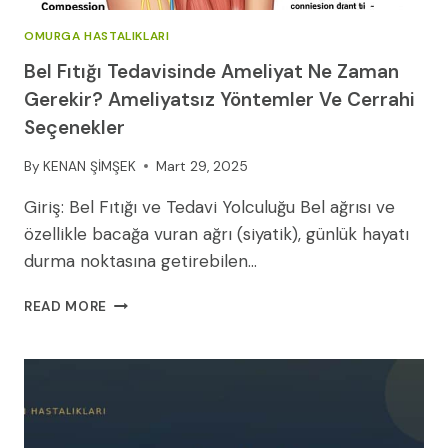
OMURGA HASTALIKLARI
Bel Fıtığı Tedavisinde Ameliyat Ne Zaman
Gerekir? Ameliyatsız Yöntemler Ve Cerrahi
Seçenekler
By
KENAN ŞİMŞEK
Mart 29, 2025
Giriş: Bel Fıtığı ve Tedavi Yolculuğu Bel ağrısı ve
özellikle bacağa vuran ağrı (siyatik), günlük hayatı
durma noktasına getirebilen…
BEL
READ MORE
FITIĞI
TEDAVISINDE
AMELIYAT
NE
ZAMAN
GEREKIR?