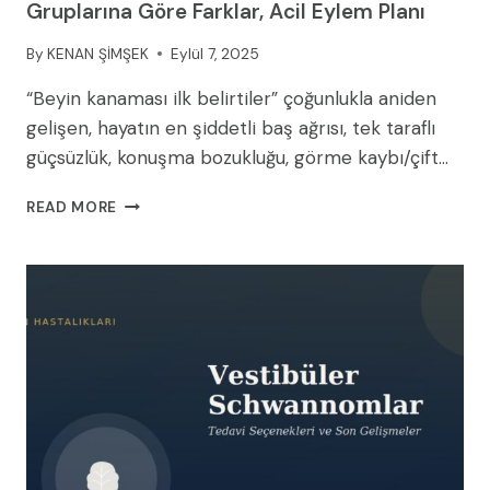
Gruplarına Göre Farklar, Acil Eylem Planı
By
KENAN ŞİMŞEK
Eylül 7, 2025
“Beyin kanaması ilk belirtiler” çoğunlukla aniden
gelişen, hayatın en şiddetli baş ağrısı, tek taraflı
güçsüzlük, konuşma bozukluğu, görme kaybı/çift…
BEYIN
READ MORE
KANAMASI
BELIRTILER:
İLK
SINYALLER,
YAŞ
GRUPLARINA
GÖRE
FARKLAR,
ACIL
EYLEM
PLANI