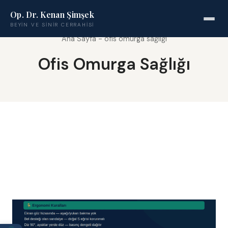
Op. Dr. Kenan Şimşek
BEYIN VE SINIR CERRAHISI
Ana Sayfa
-
ofis omurga sağlığı
Ofis Omurga Sağlığı