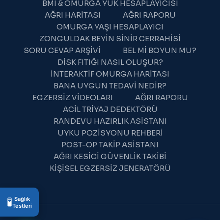
BMI & OMURGA YÜK HESAPLAYICISI
AĞRI HARITASI
AĞRI RAPORU
OMURGA YAŞI HESAPLAYICI
ZONGULDAK BEYIN SINIR CERRAHISI
SORU CEVAP ARŞIVI
BEL MI BOYUN MU?
DISK FITIĞI NASIL OLUŞUR?
İNTERAKTIF OMURGA HARITASI
BANA UYGUN TEDAVI NEDIR?
WhatsApp Destek
EGZERSIZ VIDEOLARI
AĞRI RAPORU
Şu an çevrimdışı
ACIL TRIYAJ DEDEKTÖRÜ
RANDEVU HAZIRLIK ASISTANI
UYKU POZISYONU REHBERI
POST-OP TAKIP ASISTANI
AĞRI KESICI GÜVENLIK TAKIBI
KIŞISEL EGZERSIZ JENERATÖRÜ
16:34
🧪
Sağlık
Testleri