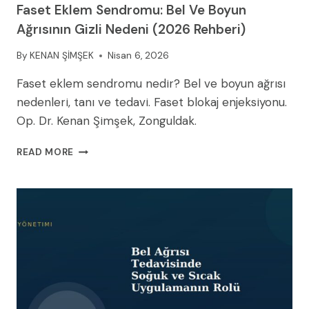
Faset Eklem Sendromu: Bel Ve Boyun
Ağrısının Gizli Nedeni (2026 Rehberi)
By
KENAN ŞİMŞEK
Nisan 6, 2026
Faset eklem sendromu nedir? Bel ve boyun ağrısı
nedenleri, tanı ve tedavi. Faset blokaj enjeksiyonu.
Op. Dr. Kenan Şimşek, Zonguldak.
FASET
READ MORE
EKLEM
SENDROMU:
BEL
VE
BOYUN
AĞRISININ
GIZLI
NEDENI
(2026
REHBERI)