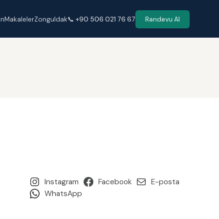
en
Makaleler
Zonguldak
📞 +90 506 021 76 67
Randevu Al
Instagram
Facebook
E-posta
WhatsApp