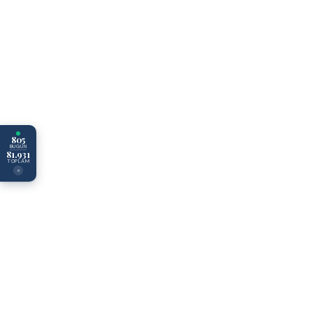
805
BUGÜN
81.931
TOPLAM
×