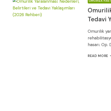
OMURGA HAST
Omurilik
Tedavi 
Omurilik yar
rehabilitasy
hasarı. Op. 
O
READ MORE
Y
N
B
V
T
Y
(
R