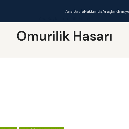
Ana Sayfa
Hakkımda
Araçlar
Klinisy
Ana Sayfa
-
omurilik hasarı
Omurilik Hasarı