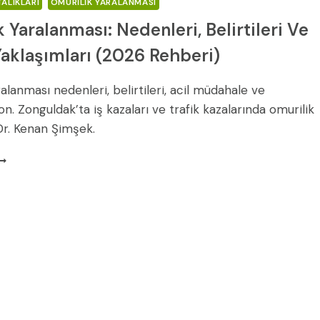
ALIKLARI
OMURILIK YARALANMASI
 Yaralanması: Nedenleri, Belirtileri Ve
Yaklaşımları (2026 Rehberi)
alanması nedenleri, belirtileri, acil müdahale ve
on. Zonguldak’ta iş kazaları ve trafik kazalarında omurilik
Dr. Kenan Şimşek.
MURILIK
ARALANMASI:
EDENLERI,
ELIRTILERI
E
EDAVI
AKLAŞIMLARI
2026
EHBERI)