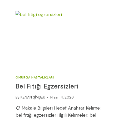
SINIR
SIKIŞMASI:
KUBITAL
TÜNEL
VE
ULNAR
OLUK
SENDROMU
OMURGA HASTALIKLARI
Bel Fıtığı Egzersizleri
By
KENAN ŞİMŞEK
Nisan 4, 2026
📋 Makale Bilgileri Hedef Anahtar Kelime:
bel fıtığı egzersizleri İlgili Kelimeler: bel