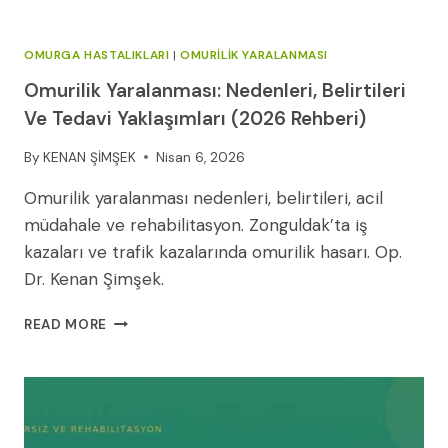
OMURGA HASTALIKLARI
|
OMURILIK YARALANMASI
Omurilik Yaralanması: Nedenleri, Belirtileri
Ve Tedavi Yaklaşımları (2026 Rehberi)
By
KENAN ŞİMŞEK
Nisan 6, 2026
Omurilik yaralanması nedenleri, belirtileri, acil
müdahale ve rehabilitasyon. Zonguldak’ta iş
kazaları ve trafik kazalarında omurilik hasarı. Op.
Dr. Kenan Şimşek.
OMURILIK
READ MORE
YARALANMASI:
NEDENLERI,
BELIRTILERI
VE
TEDAVI
YAKLAŞIMLARI