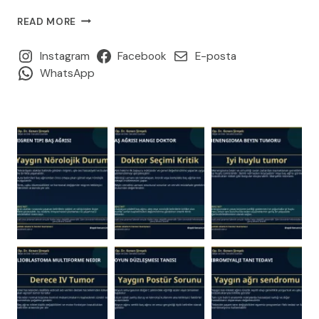
OMURILIK
READ MORE
YARALANMASI:
NEDENLERI,
Instagram
Facebook
E-posta
BELIRTILERI
WhatsApp
VE
TEDAVI
YAKLAŞIMLARI
(2026
REHBERI)