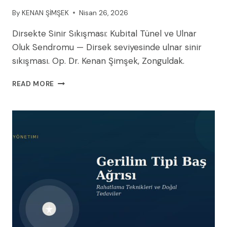
By
KENAN ŞİMŞEK
Nisan 26, 2026
Dirsekte Sinir Sıkışması: Kubital Tünel ve Ulnar
Oluk Sendromu — Dirsek seviyesinde ulnar sinir
sıkışması. Op. Dr. Kenan Şimşek, Zonguldak.
DIRSEKTE
READ MORE
SINIR
SIKIŞMASI:
KUBITAL
TÜNEL
VE
ULNAR
OLUK
SENDROMU