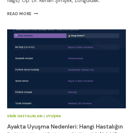
flags). Op. Dr. Kenan Şimşek, Zonguldak.
GEÇMEYEN
READ MORE
BAŞ
AĞRISI:
NE
ZAMAN
ENDIŞELENMELI?
SINIR HASTALIKLARI
|
UYUŞMA
Ayakta Uyuşma Nedenleri: Hangi Hastalığın