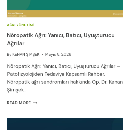
AĞRI YÖNETIMI
Nöropatik Ağrı: Yanıcı, Batıcı, Uyuşturucu
Ağrılar
By
KENAN ŞİMŞEK
Mayıs 8, 2026
Nöropatik Ağrı: Yanıcı, Batıcı, Uyuşturucu Ağrılar –
Patofizyolojiden Tedaviye Kapsamlı Rehber.
Nöropatik ağrı sendromları hakkında Op. Dr. Kenan
Şimşek…
NÖROPATIK
READ MORE
AĞRI:
YANICI,
BATICI,
UYUŞTURUCU