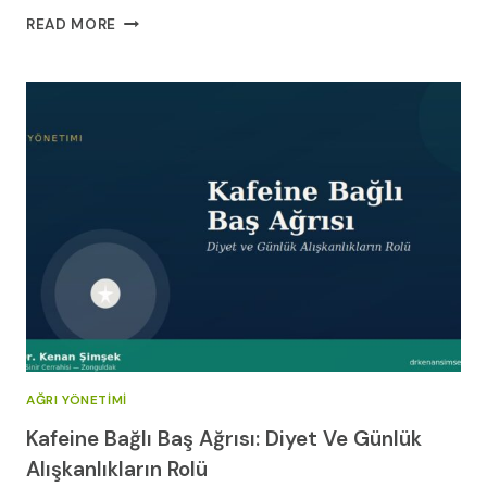
OMURGA
READ MORE
SAĞLIĞI:
İNTERVERTEBRAL
DISK
BOZUKLUKLARI
VE
DEJENERATIF
SINYAL
KAYBI
AĞRI YÖNETIMI
Kafeine Bağlı Baş Ağrısı: Diyet Ve Günlük
Alışkanlıkların Rolü