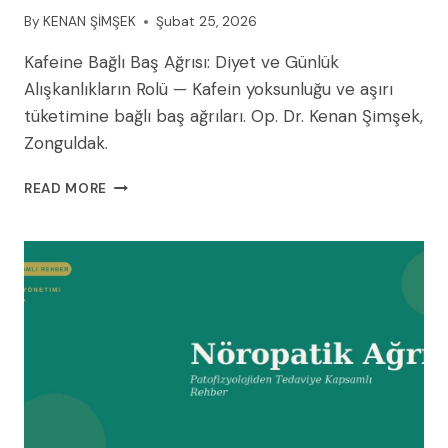
By
KENAN ŞİMŞEK
Şubat 25, 2026
Kafeine Bağlı Baş Ağrısı: Diyet ve Günlük
Alışkanlıkların Rolü — Kafein yoksunluğu ve aşırı
tüketimine bağlı baş ağrıları. Op. Dr. Kenan Şimşek,
Zonguldak.
KAFEINE
READ MORE
BAĞLI
BAŞ
AĞRISI:
DIYET
VE
GÜNLÜK
ALIŞKANLIKLARIN
ROLÜ