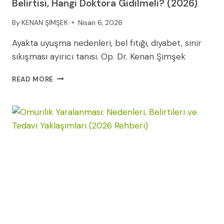
Belirtisi, Hangi Doktora Gidilmeli? (2026)
By
KENAN ŞİMŞEK
Nisan 6, 2026
Ayakta uyuşma nedenleri, bel fıtığı, diyabet, sinir
sıkışması ayırıcı tanısı. Op. Dr. Kenan Şimşek
AYAKTA
READ MORE
UYUŞMA
NEDENLERI:
HANGI
HASTALIĞIN
BELIRTISI,
HANGI
DOKTORA
GIDILMELI?
(2026)