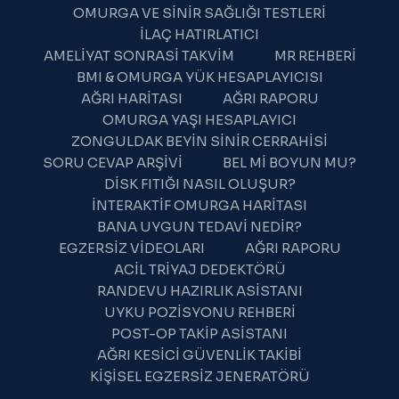
OMURGA VE SINIR SAĞLIĞI TESTLERI
İLAÇ HATIRLATICI
AMELIYAT SONRASI TAKVIM
MR REHBERI
BMI & OMURGA YÜK HESAPLAYICISI
AĞRI HARITASI
AĞRI RAPORU
OMURGA YAŞI HESAPLAYICI
ZONGULDAK BEYIN SINIR CERRAHISI
SORU CEVAP ARŞIVI
BEL MI BOYUN MU?
DISK FITIĞI NASIL OLUŞUR?
İNTERAKTIF OMURGA HARITASI
BANA UYGUN TEDAVI NEDIR?
WhatsApp Destek
EGZERSIZ VIDEOLARI
AĞRI RAPORU
Şu an çevrimdışı
ACIL TRIYAJ DEDEKTÖRÜ
RANDEVU HAZIRLIK ASISTANI
UYKU POZISYONU REHBERI
POST-OP TAKIP ASISTANI
AĞRI KESICI GÜVENLIK TAKIBI
KIŞISEL EGZERSIZ JENERATÖRÜ
19:46