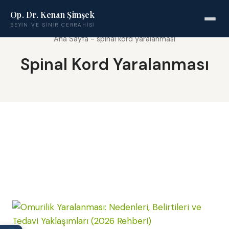
Op. Dr. Kenan Şimşek
BEYIN VE SINIR CERRAHISI
Ana Sayfa
-
spinal kord yaralanması
Spinal Kord Yaralanması