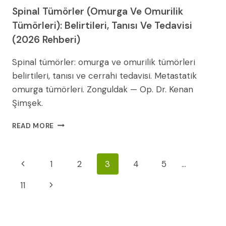
Spinal Tümörler (Omurga Ve Omurilik
Tümörleri): Belirtileri, Tanısı Ve Tedavisi
(2026 Rehberi)
Spinal tümörler: omurga ve omurilik tümörleri
belirtileri, tanısı ve cerrahi tedavisi. Metastatik
omurga tümörleri. Zonguldak — Op. Dr. Kenan
Şimşek.
SPINAL
READ MORE
TÜMÖRLER
(OMURGA
VE
Page
Previous
1
2
3
4
5
…
OMURILIK
TÜMÖRLERI):
Navigation
Page
Next
11
BELIRTILERI,
TANISI
Page
VE
TEDAVISI