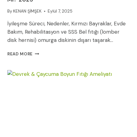
By
KENAN ŞİMŞEK
Eylül 7, 2025
İyileşme Süreci, Nedenler, Kırmızı Bayraklar, Evde
Bakım, Rehabilitasyon ve SSS Bel fıtığı (lomber
disk hernisi) omurga diskinin dışarı taşarak…
FITIK
READ MORE
AMELIYATI
SONRASI
BACAK
AĞRISI
NORMAL
MI?
2025