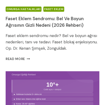
OMURGA HASTALIKLARI
FASET EKLEM
Faset Eklem Sendromu: Bel Ve Boyun
Ağrısının Gizli Nedeni (2026 Rehberi)
Faset eklem sendromu nedir? Bel ve boyun ağrısı
nedenleri, tanı ve tedavi. Faset blokaj enjeksiyonu.
Op. Dr. Kenan Şimşek, Zonguldak.
FASET
READ MORE
EKLEM
SENDROMU:
BEL
VE
BOYUN
AĞRISININ
GIZLI
NEDENI
(2026