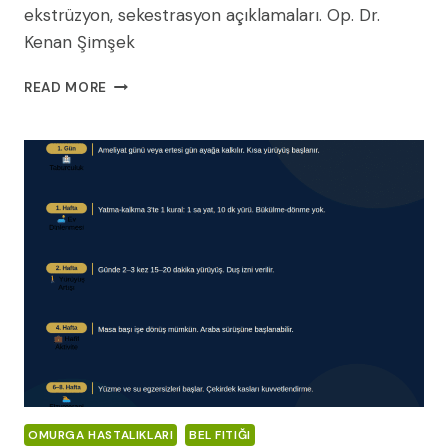
ekstrüzyon, sekestrasyon açıklamaları. Op. Dr.
Kenan Şimşek
BEL
READ MORE
FITIĞI
MR
RAPORU
NASIL
OKUNUR?
BULGING,
PROTRÜZYON,
EKSTRÜZYON
NE
DEMEK?
(2026)
OMURGA HASTALIKLARI
BEL FITIĞI