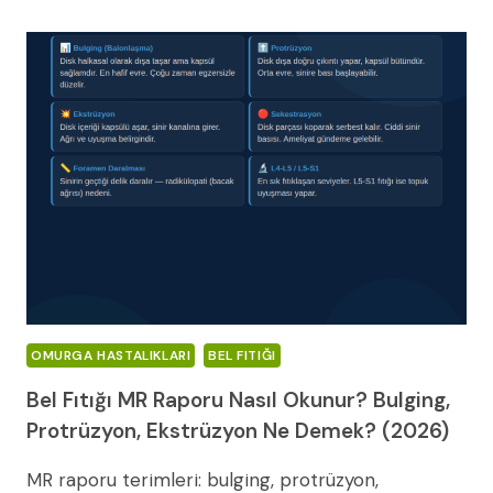
ÇALIŞANLARDA
BEL
AĞRISI
ÖNLEME:
ERGONOMI
VE
EGZERSIZ
REHBERI
(2026)
OMURGA HASTALIKLARI
BEL FITIĞI
Bel Fıtığı MR Raporu Nasıl Okunur? Bulging,
Protrüzyon, Ekstrüzyon Ne Demek? (2026)
MR raporu terimleri: bulging, protrüzyon,