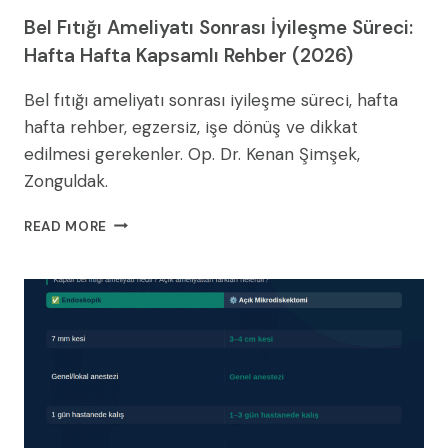
Bel Fıtığı Ameliyatı Sonrası İyileşme Süreci:
Hafta Hafta Kapsamlı Rehber (2026)
Bel fıtığı ameliyatı sonrası iyileşme süreci, hafta
hafta rehber, egzersiz, işe dönüş ve dikkat
edilmesi gerekenler. Op. Dr. Kenan Şimşek,
Zonguldak.
BEL
READ MORE
FITIĞI
AMELIYATI
SONRASI
İYILEŞME
SÜRECI:
HAFTA
HAFTA
KAPSAMLI
REHBER
(2026)