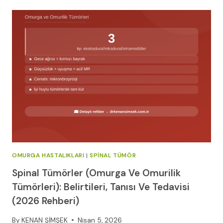
NEDENLERI,
TEŞHISI
VE
TEDAVISI
|
OP.
DR.
KENAN
ŞIMŞEK
2026
OMURGA HASTALIKLARI
|
SPINAL TÜMÖR
Spinal Tümörler (Omurga Ve Omurilik
Tümörleri): Belirtileri, Tanısı Ve Tedavisi
(2026 Rehberi)
By
KENAN ŞİMŞEK
Nisan 5, 2026