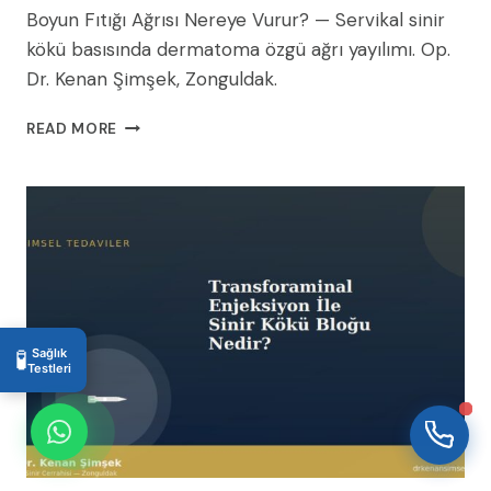
Boyun Fıtığı Ağrısı Nereye Vurur? — Servikal sinir
kökü basısında dermatoma özgü ağrı yayılımı. Op.
Dr. Kenan Şimşek, Zonguldak.
WhatsApp Destek
BOYUN
Şu an çevrimdışı
READ MORE
FITIĞI
AĞRISI
NEREYE
VURUR?
03:37
🧪
Sağlık
Testleri