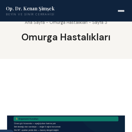
Op. Dr. Kenan Şimşek
BEYIN VE SINIR CERRAHISI
Ana Sayfa
-
Omurga Hastalıkları
-
Sayfa 3
Omurga Hastalıkları