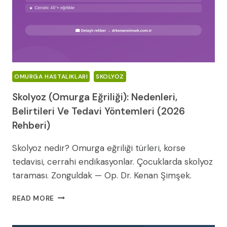
REHBERI)
OMURGA HASTALIKLARI
SKOLYOZ
Skolyoz (Omurga Eğriliği): Nedenleri,
Belirtileri Ve Tedavi Yöntemleri (2026
Rehberi)
Skolyoz nedir? Omurga eğriliği türleri, korse
tedavisi, cerrahi endikasyonlar. Çocuklarda skolyoz
taraması. Zonguldak — Op. Dr. Kenan Şimşek.
SKOLYOZ
READ MORE
(OMURGA
EĞRILIĞI):