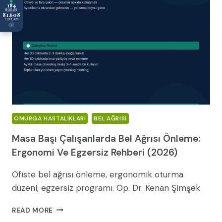
184
BUGÜN
81.608
TOPLAM
×
OMURGA HASTALIKLARI
BEL AĞRISI
Masa Başı Çalışanlarda Bel Ağrısı Önleme:
Ergonomi Ve Egzersiz Rehberi (2026)
Ofiste bel ağrısı önleme, ergonomik oturma
düzeni, egzersiz programı. Op. Dr. Kenan Şimşek
MASA
READ MORE
BAŞI