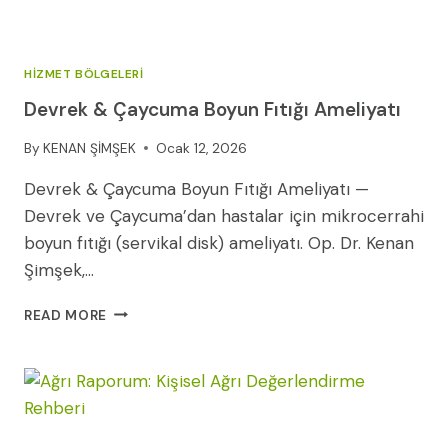
HIZMET BÖLGELERI
Devrek & Çaycuma Boyun Fıtığı Ameliyatı
By
KENAN ŞİMŞEK
Ocak 12, 2026
Devrek & Çaycuma Boyun Fıtığı Ameliyatı —
Devrek ve Çaycuma’dan hastalar için mikrocerrahi
boyun fıtığı (servikal disk) ameliyatı. Op. Dr. Kenan
Şimşek,…
DEVREK
READ MORE
&
ÇAYCUMA
BOYUN
FITIĞI
AMELIYATI