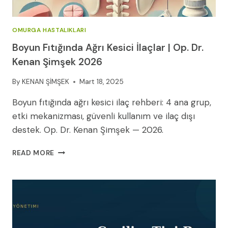
OMURGA HASTALIKLARI
Boyun Fıtığında Ağrı Kesici İlaçlar | Op. Dr.
Kenan Şimşek 2026
By
KENAN ŞİMŞEK
Mart 18, 2025
Boyun fıtığında ağrı kesici ilaç rehberi: 4 ana grup,
etki mekanizması, güvenli kullanım ve ilaç dışı
destek. Op. Dr. Kenan Şimşek — 2026.
BOYUN
READ MORE
FITIĞINDA
AĞRI
KESICI
İLAÇLAR
|
OP.
DR.