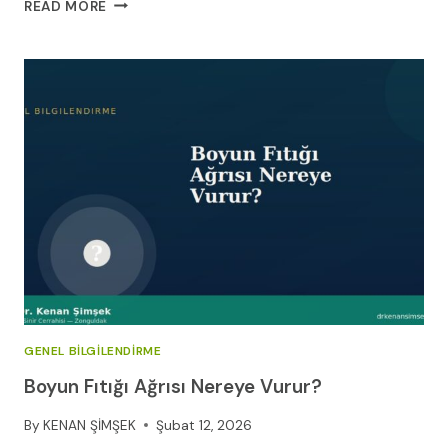
AĞRI
READ MORE
RAPORUM:
KIŞISEL
AĞRI
DEĞERLENDIRME
REHBERI
GENEL BILGILENDIRME
Boyun Fıtığı Ağrısı Nereye Vurur?
By
KENAN ŞİMŞEK
Şubat 12, 2026