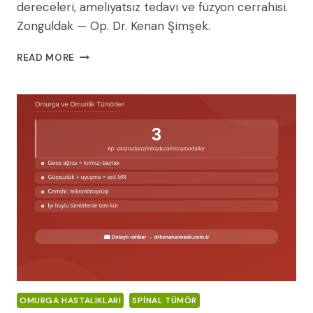
dereceleri, ameliyatsız tedavi ve füzyon cerrahisi.
Zonguldak — Op. Dr. Kenan Şimşek.
SPONDILOLISTEZIS
READ MORE
(KAYMALI
BEL):
NEDENLERI,
BELIRTILERI
VE
TEDAVI
YÖNTEMLERI
(2026
REHBERI)
OMURGA HASTALIKLARI
SPINAL TÜMÖR