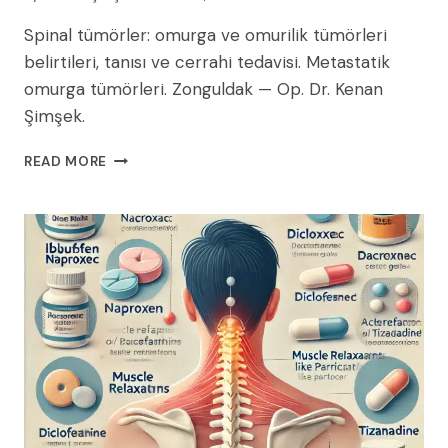
Spinal tümörler: omurga ve omurilik tümörleri
belirtileri, tanısı ve cerrahi tedavisi. Metastatik
omurga tümörleri. Zonguldak — Op. Dr. Kenan
Şimşek.
SPINAL
READ MORE
TÜMÖRLER
(OMURGA
VE
OMURILIK
TÜMÖRLERI):
BELIRTILERI,
TANISI
VE
TEDAVISI
(2026
REHBERI)