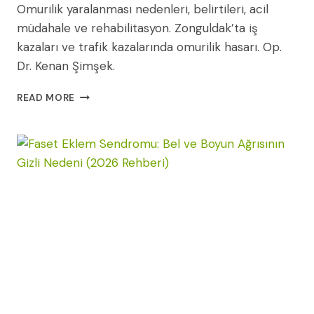
Omurilik yaralanması nedenleri, belirtileri, acil
müdahale ve rehabilitasyon. Zonguldak’ta iş
kazaları ve trafik kazalarında omurilik hasarı. Op.
Dr. Kenan Şimşek.
OMURILIK
READ MORE
YARALANMASI:
NEDENLERI,
BELIRTILERI
VE
TEDAVI
YAKLAŞIMLARI
(2026
REHBERI)