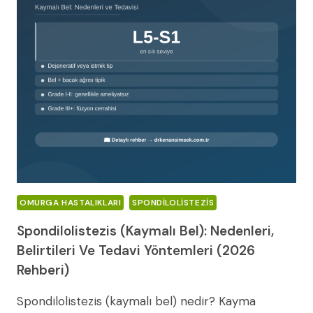
NEDENLERI,
BELIRTILERI
VE
TEDAVI
YÖNTEMLERI
(2026
REHBERI)
OMURGA HASTALIKLARI
SPONDILOLISTEZIS
Spondilolistezis (Kaymalı Bel): Nedenleri,
Belirtileri Ve Tedavi Yöntemleri (2026
Rehberi)
Spondilolistezis (kaymalı bel) nedir? Kayma