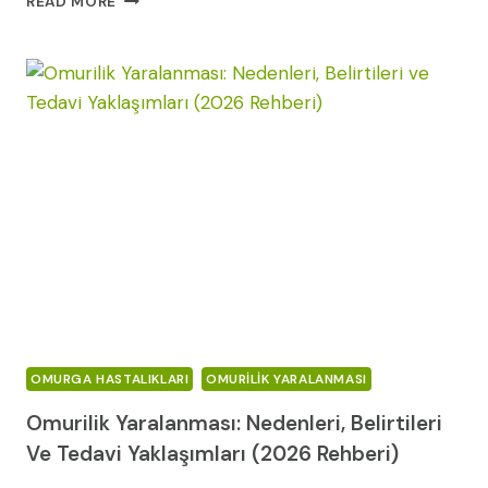
READ MORE
DISK
HERNISI
(SIRT
FITIĞI):
BELIRTILERI,
TANISI
VE
TEDAVISI
(2026
REHBERI)
OMURGA HASTALIKLARI
OMURILIK YARALANMASI
Omurilik Yaralanması: Nedenleri, Belirtileri
Ve Tedavi Yaklaşımları (2026 Rehberi)