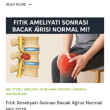
GERILIM
READ MORE
TIPI
BAŞ
AĞRISI:
RAHATLAMA
TEKNIKLERI
VE
DOĞAL
TEDAVILER
BEL FITIĞI
|
AMELIYAT VE REHABILITASYON
|
OMURGA
HASTALIKLARI
Fıtık Ameliyatı Sonrası Bacak Ağrısı Normal
Mi? 2025