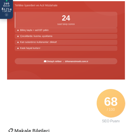
396
BUGÜN
82.734
TOPLAM
×
68
/ 100
SEO Puanı
📋 Makale Bilgileri