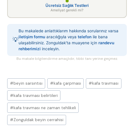
Ücretsiz Sağlık Testleri
Ameliyat gerekli mi?
Bu makalede anlattıklarım hakkında sorularınız varsa
iletişim formu
aracılığıyla veya
telefon
ile bana
💡
ulaşabilirsiniz. Zonguldak'ta muayene için
randevu
rehberimizi
inceleyin.
Bu makale bilgilendirme amaçlıdır, tıbbi tanı yerine geçmez.
Post
#
beyin sarsıntısı
#
kafa çarpması
#
kafa travması
Tags:
#
kafa travması belirtileri
#
kafa travması ne zaman tehlikeli
#
Zonguldak beyin cerrahisi