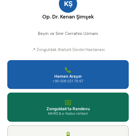
KŞ
Op. Dr. Kenan Şimşek
Beyin ve Sinir Cerrahisi Uzmanı
📍 Zonguldak Atatürk Devlet Hastanesi
📞
Hemen Arayın
+90 506 021 76 67
📅
Zonguldak'ta Randevu
MHRS & e-Nabız rehberi
🧪