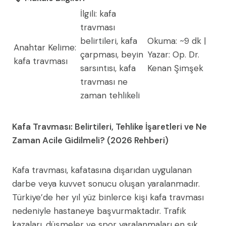
İlgili: kafa
travması
belirtileri, kafa
Okuma: ~9 dk |
Anahtar Kelime:
çarpması, beyin
Yazar: Op. Dr.
kafa travması
sarsıntısı, kafa
Kenan Şimşek
travması ne
zaman tehlikeli
Kafa Travması: Belirtileri, Tehlike İşaretleri ve Ne
Zaman Acile Gidilmeli? (2026 Rehberi)
Kafa travması, kafatasına dışarıdan uygulanan
darbe veya kuvvet sonucu oluşan yaralanmadır.
Türkiye’de her yıl yüz binlerce kişi kafa travması
nedeniyle hastaneye başvurmaktadır. Trafik
kazaları, düşmeler ve spor yaralanmaları en sık