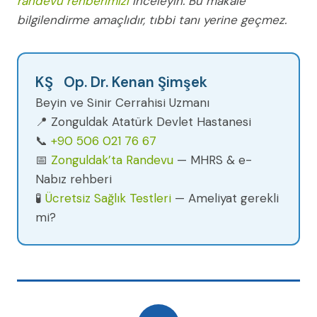
randevu rehberimizi
inceleyin. Bu makale
bilgilendirme amaçlıdır, tıbbi tanı yerine geçmez.
KŞ Op. Dr. Kenan Şimşek
Beyin ve Sinir Cerrahisi Uzmanı
📍 Zonguldak Atatürk Devlet Hastanesi
📞
+90 506 021 76 67
📅
Zonguldak’ta Randevu
— MHRS & e-
Nabız rehberi
🧪
Ücretsiz Sağlık Testleri
— Ameliyat gerekli
mi?