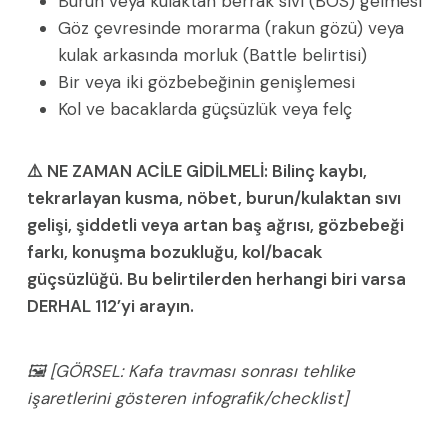
Burun veya kulaktan berrak sıvı (BOS) gelmesi
Göz çevresinde morarma (rakun gözü) veya
kulak arkasında morluk (Battle belirtisi)
Bir veya iki gözbebeğinin genişlemesi
Kol ve bacaklarda güçsüzlük veya felç
⚠️ NE ZAMAN ACİLE GİDİLMELİ: Bilinç kaybı,
tekrarlayan kusma, nöbet, burun/kulaktan sıvı
gelişi, şiddetli veya artan baş ağrısı, gözbebeği
farkı, konuşma bozukluğu, kol/bacak
güçsüzlüğü. Bu belirtilerden herhangi biri varsa
DERHAL 112’yi arayın.
🖼️ [GÖRSEL: Kafa travması sonrası tehlike
işaretlerini gösteren infografik/checklist]