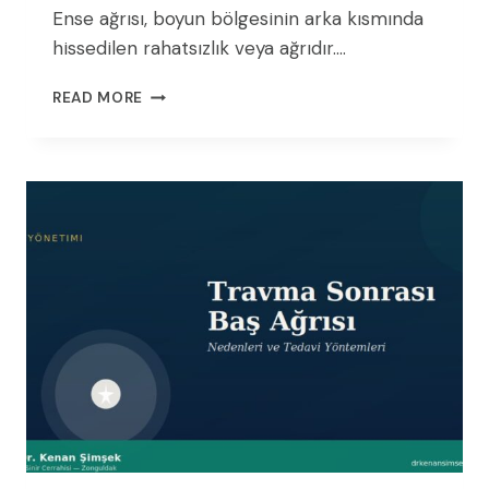
Ense ağrısı, boyun bölgesinin arka kısmında
hissedilen rahatsızlık veya ağrıdır….
ENSE
READ MORE
AĞRISI:
NEDENLERI
VE
ÇÖZÜMLERI