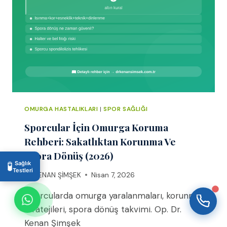
WhatsApp Destek
Çevrimiçi — Hemen yanıtlıyoruz
OMURGA HASTALIKLARI
|
SPOR SAĞLIĞI
Sporcular İçin Omurga Koruma
11:19
Rehberi: Sakatlıktan Korunma Ve
Spora Dönüş (2026)
🧪
Sağlık
Testleri
By
KENAN ŞİMŞEK
Nisan 7, 2026
Sporcularda omurga yaralanmaları, korunma
stratejileri, spora dönüş takvimi. Op. Dr.
Kenan Şimşek