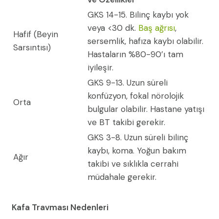
GKS 14-15. Bilinç kaybı yok
veya <30 dk.
Baş ağrısı
,
Hafif (Beyin
sersemlik, hafıza kaybı olabilir.
Sarsıntısı)
Hastaların %80-90’ı tam
iyileşir.
GKS 9-13. Uzun süreli
konfüzyon, fokal nörolojik
Orta
bulgular olabilir. Hastane yatışı
ve BT takibi gerekir.
GKS 3-8. Uzun süreli bilinç
kaybı, koma. Yoğun bakım
Ağır
takibi ve sıklıkla cerrahi
müdahale gerekir.
Kafa Travması Nedenleri