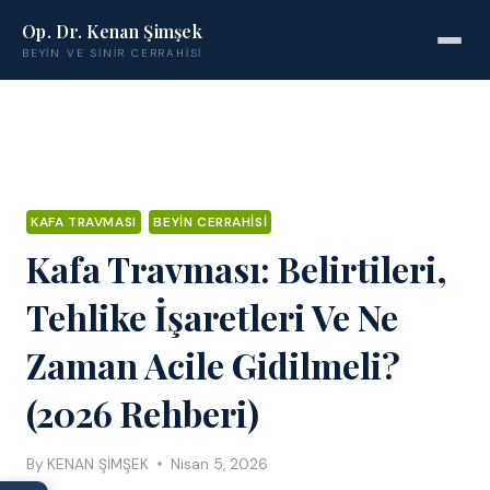
Op. Dr. Kenan Şimşek
BEYIN VE SINIR CERRAHISI
KAFA TRAVMASI
BEYIN CERRAHISI
Kafa Travması: Belirtileri,
Tehlike İşaretleri Ve Ne
Zaman Acile Gidilmeli?
(2026 Rehberi)
By
KENAN ŞİMŞEK
Nisan 5, 2026