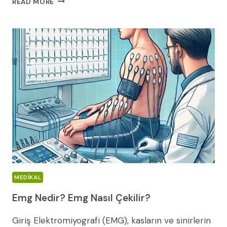
READ MORE
SINIR
YARALANMASI
:
NEDENLERI,
BELIRTILERI
VE
CERRAHI
TEDAVI
(2026
REHBERI)
MEDIKAL
Emg Nedir? Emg Nasıl Çekilir?
Giriş Elektromiyografi (EMG), kasların ve sinirlerin