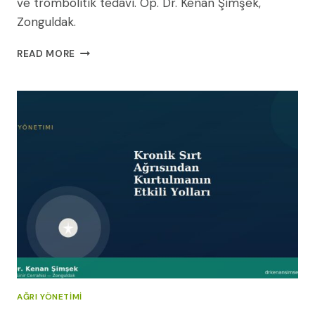
ve trombolitik tedavi. Op. Dr. Kenan Şimşek,
Zonguldak.
AKUT
READ MORE
İSKEMIK
İNME:
ACIL
DURUM
BELIRTILERI
VE
İLK
YARDIM
AĞRI YÖNETIMI