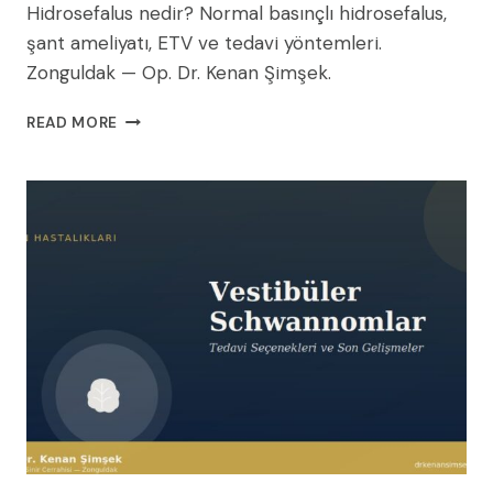
Hidrosefalus nedir? Normal basınçlı hidrosefalus,
şant ameliyatı, ETV ve tedavi yöntemleri.
Zonguldak — Op. Dr. Kenan Şimşek.
HIDROSEFALUS
READ MORE
(BEYIN
SIVISI
BIRIKIMI):
NEDENLERI,
BELIRTILERI
VE
ŞANT
CERRAHISI
(2026
REHBERI)