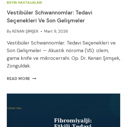
BEYIN HASTALIKLARI
Vestibüler Schwannomlar: Tedavi
Seçenekleri Ve Son Gelişmeler
By
KENAN ŞİMŞEK
Mart 9, 2026
Vestibüler Schwannomlar: Tedavi Seçenekleri ve
Son Gelişmeler — Akustik nöroma (VS): izlem,
gama knife ve mikrocerrahi. Op. Dr. Kenan Şimşek,
Zonguldak.
VESTIBÜLER
READ MORE
SCHWANNOMLAR:
TEDAVI
SEÇENEKLERI
VE
SON
GELIŞMELER