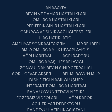
ANASAYFA
BEYIN VE DAMAR HASTALIKLARI
OMURGA HASTALIKLARI
PERIFERIK SINIR HASTALIKLARI
OMURGA VE SINIR SAĞLIĞI TESTLERI
İLAÇ HATIRLATICI
AMELIYAT SONRASI TAKVIM
MR REHBERI
BMI & OMURGA YÜK HESAPLAYICISI
AĞRI HARITASI
AĞRI RAPORU
OMURGA YAŞI HESAPLAYICI
ZONGULDAK BEYIN SINIR CERRAHISI
SORU CEVAP ARŞIVI
BEL MI BOYUN MU?
DISK FITIĞI NASIL OLUŞUR?
İNTERAKTIF OMURGA HARITASI
BANA UYGUN TEDAVI NEDIR?
WhatsApp Destek
EGZERSIZ VIDEOLARI
AĞRI RAPORU
Şu an çevrimdışı
ACIL TRIYAJ DEDEKTÖRÜ
RANDEVU HAZIRLIK ASISTANI