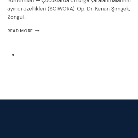
Yöntemleri — Çocuklarda omurga yaralanmalarının
ayırıcı özellikleri (SCIWORA). Op. Dr. Kenan Şimşek,
Zongul…
PEDIATRIK
READ MORE
SPINAL
TRAVMALAR:
TANI
VE
İYILEŞME
YÖNTEMLERI