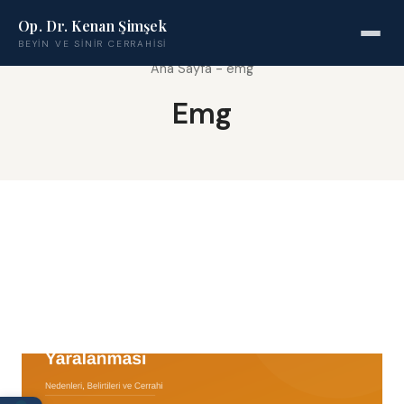
Op. Dr. Kenan Şimşek
BEYIN VE SINIR CERRAHISI
Ana Sayfa
-
emg
Emg