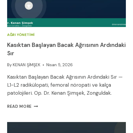
2026
AĞRI YÖNETIMI
Kasıktan Başlayan Bacak Ağrısının Ardındaki
Sır
By
KENAN ŞİMŞEK
Nisan 5, 2026
Kasıktan Başlayan Bacak Ağrısının Ardındaki Sır —
L1-L2 radikülopati, femoral nöropati ve kalça
patolojileri. Op. Dr. Kenan Şimşek, Zonguldak.
KASIKTAN
READ MORE
BAŞLAYAN
BACAK
AĞRISININ
ARDINDAKI