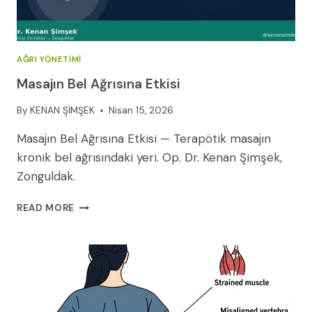
AĞRI YÖNETIMI
Masajın Bel Ağrısına Etkisi
By
KENAN ŞİMŞEK
Nisan 15, 2026
Masajın Bel Ağrısına Etkisi — Terapötik masajın
kronik bel ağrısındaki yeri. Op. Dr. Kenan Şimşek,
Zonguldak.
MASAJIN
READ MORE
BEL
AĞRISINA
ETKISI