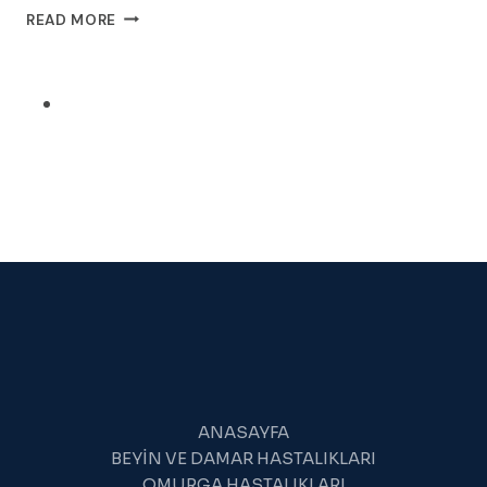
HER
READ MORE
BEL
AĞRISI
FITIK
DEĞILDIR:
AĞRINIZIN
GERÇEK
NEDENINI
ANLAMAK
İÇIN
KAPSAMLI
VE
DETAYLI
KILAVUZ
ANASAYFA
BEYIN VE DAMAR HASTALIKLARI
OMURGA HASTALIKLARI