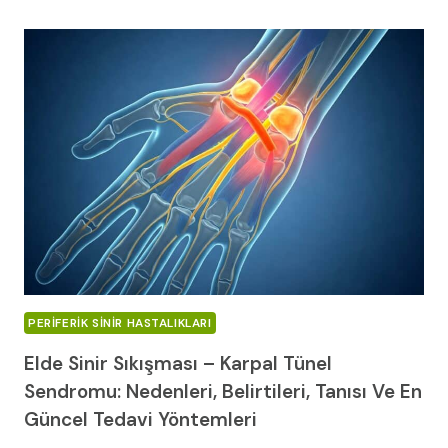
VE
KARINCALANMA
NEDENLERI:
KAPSAMLI
AYIRICI
TANI
REHBERI
(2026)
PERIFERIK SINIR HASTALIKLARI
Elde Sinir Sıkışması – Karpal Tünel
Sendromu: Nedenleri, Belirtileri, Tanısı Ve En
Güncel Tedavi Yöntemleri