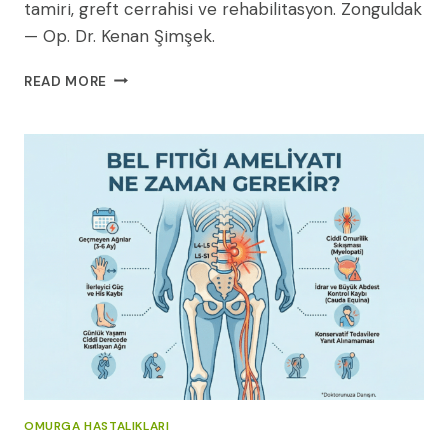
tamiri, greft cerrahisi ve rehabilitasyon. Zonguldak
— Op. Dr. Kenan Şimşek.
PERIFERIK
READ MORE
SINIR
YARALANMASI
:
NEDENLERI,
BELIRTILERI
VE
CERRAHI
TEDAVI
(2026
REHBERI)
OMURGA HASTALIKLARI