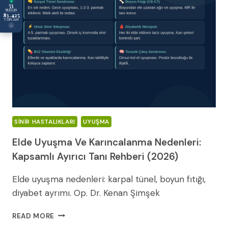
53
BUGÜN
83.425
TOPLAM
×
SINIR HASTALIKLARI
UYUŞMA
Elde Uyuşma Ve Karıncalanma Nedenleri:
Kapsamlı Ayırıcı Tanı Rehberi (2026)
Elde uyuşma nedenleri: karpal tünel, boyun fıtığı,
diyabet ayrımı. Op. Dr. Kenan Şimşek
ELDE
READ MORE
UYUŞMA