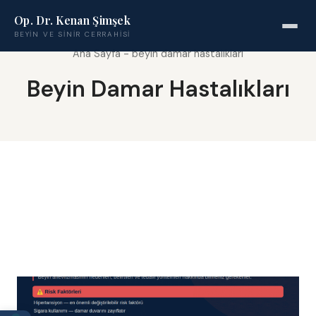
Op. Dr. Kenan Şimşek
BEYIN VE SINIR CERRAHISI
Ana Sayfa
-
beyin damar hastalıkları
Beyin Damar Hastalıkları