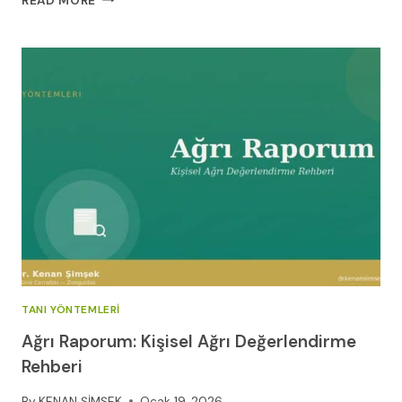
READ MORE
DISKEKTOMI:
KAPALI
BEL
FITIĞI
AMELIYATI
REHBERI
(2026)
TANI YÖNTEMLERI
Ağrı Raporum: Kişisel Ağrı Değerlendirme
Rehberi
By
KENAN ŞİMŞEK
Ocak 19, 2026