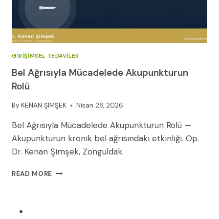
GIRIŞIMSEL TEDAVILER
Bel Ağrısıyla Mücadelede Akupunkturun
Rolü
By
KENAN ŞİMŞEK
Nisan 28, 2026
Bel Ağrısıyla Mücadelede Akupunkturun Rolü —
Akupunkturun kronik bel ağrısındaki etkinliği. Op.
Dr. Kenan Şimşek, Zonguldak.
BEL
READ MORE
AĞRISIYLA
MÜCADELEDE
AKUPUNKTURUN
ROLÜ