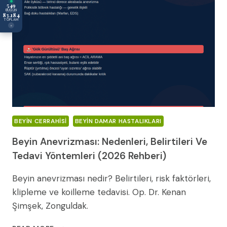
549
BUGÜN
83.184
TOPLAM
×
BEYIN CERRAHISI
BEYIN DAMAR HASTALIKLARI
Beyin Anevrizması: Nedenleri, Belirtileri Ve
Tedavi Yöntemleri (2026 Rehberi)
Beyin anevrizması nedir? Belirtileri, risk faktörleri,
klipleme ve koilleme tedavisi. Op. Dr. Kenan
Şimşek, Zonguldak.
BEYIN