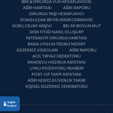
BMI & OMURGA YÜK HESAPLAYICISI
AĞRI HARITASI
AĞRI RAPORU
OMURGA YAŞI HESAPLAYICI
ZONGULDAK BEYIN SINIR CERRAHISI
SORU CEVAP ARŞIVI
BEL MI BOYUN MU?
DISK FITIĞI NASIL OLUŞUR?
İNTERAKTIF OMURGA HARITASI
BANA UYGUN TEDAVI NEDIR?
EGZERSIZ VIDEOLARI
AĞRI RAPORU
ACIL TRIYAJ DEDEKTÖRÜ
WhatsApp Destek
RANDEVU HAZIRLIK ASISTANI
Çevrimiçi — Hemen yanıtlıyoruz
UYKU POZISYONU REHBERI
POST-OP TAKIP ASISTANI
AĞRI KESICI GÜVENLIK TAKIBI
KIŞISEL EGZERSIZ JENERATÖRÜ
13:07
🧪
Sağlık
Testleri