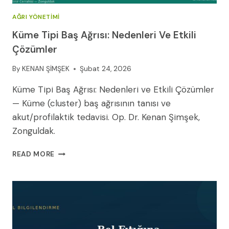
AĞRI YÖNETIMI
Küme Tipi Baş Ağrısı: Nedenleri Ve Etkili
Çözümler
By
KENAN ŞİMŞEK
Şubat 24, 2026
Küme Tipi Baş Ağrısı: Nedenleri ve Etkili Çözümler
— Küme (cluster) baş ağrısının tanısı ve
akut/profilaktik tedavisi. Op. Dr. Kenan Şimşek,
Zonguldak.
KÜME
READ MORE
TIPI
BAŞ
AĞRISI:
NEDENLERI
VE
ETKILI
ÇÖZÜMLER