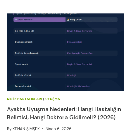
FITIĞINA
HANGI
BÖLÜM
BAKAR?
|
OP.
DR.
KENAN
ŞIMŞEK
2026
SINIR HASTALIKLARI
|
UYUŞMA
Ayakta Uyuşma Nedenleri: Hangi Hastalığın
Belirtisi, Hangi Doktora Gidilmeli? (2026)
By
KENAN ŞİMŞEK
Nisan 6, 2026