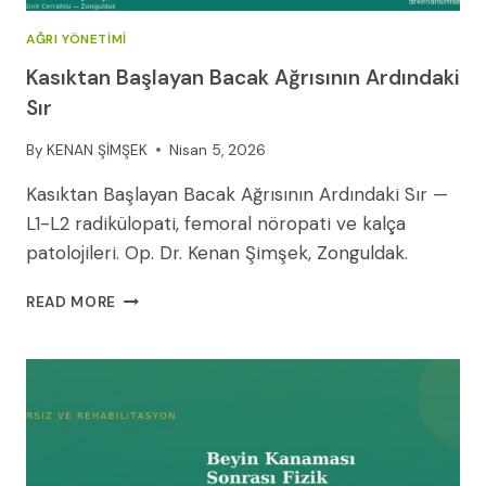
AĞRI YÖNETIMI
Kasıktan Başlayan Bacak Ağrısının Ardındaki
Sır
By
KENAN ŞİMŞEK
Nisan 5, 2026
Kasıktan Başlayan Bacak Ağrısının Ardındaki Sır —
L1-L2 radikülopati, femoral nöropati ve kalça
patolojileri. Op. Dr. Kenan Şimşek, Zonguldak.
KASIKTAN
READ MORE
BAŞLAYAN
BACAK
AĞRISININ
ARDINDAKI
SIR