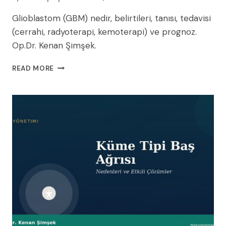
Glioblastom (GBM) nedir, belirtileri, tanısı, tedavisi
(cerrahi, radyoterapi, kemoterapi) ve prognoz.
Op.Dr. Kenan Şimşek.
GLIOBLASTOM
READ MORE
(GBM)
NEDIR?
BELIRTILERI,
TEDAVISI
VE
PROGNOZ
(2026)