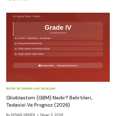
KANAMASI
SONRASI
FIZIK
TEDAVI
VE
EGZERSIZLER
BEYIN VE DAMAR HASTALIKLARI
Glioblastom (GBM) Nedir? Belirtileri,
Tedavisi Ve Prognoz (2026)
By
KENAN ŞİMŞEK
Nisan 5, 2026