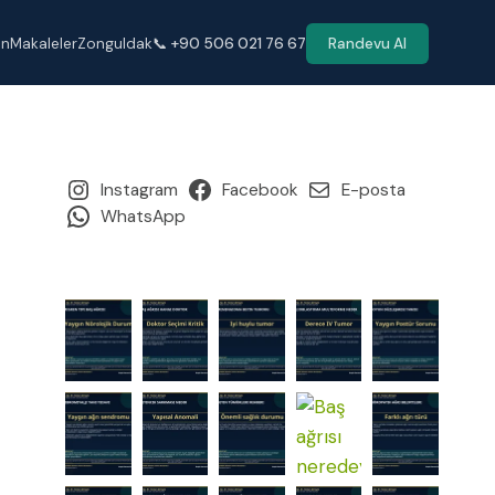
en
Makaleler
Zonguldak
📞 +90 506 021 76 67
Randevu Al
Instagram
Facebook
E-posta
WhatsApp