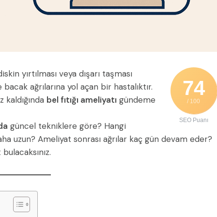
diskin yırtılması veya dışarı taşması
74
 bacak ağrılarına yol açan bir hastalıktır.
iz kaldığında
bel fıtığı ameliyatı
gündeme
/ 100
SEO Puanı
nda
güncel tekniklere göre? Hangi
aha uzun? Ameliyat sonrası ağrılar kaç gün devam eder?
 bulacaksınız.