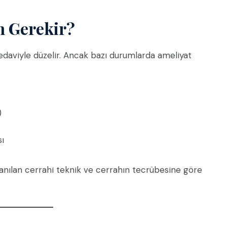
en Gerekir?
 tedaviyle düzelir. Ancak bazı durumlarda ameliyat
)
sı
kullanılan cerrahi teknik ve cerrahın tecrübesine göre