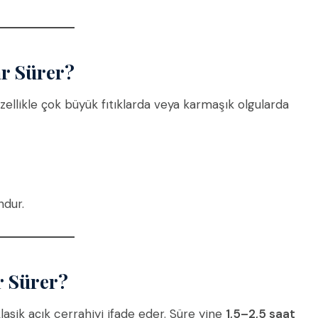
ar Sürer?
özellikle çok büyük fıtıklarda veya karmaşık olgularda
ndur.
r Sürer?
lasik açık cerrahiyi ifade eder. Süre yine
1,5–2,5 saat