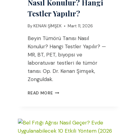
Nasıl Konulur? Hangi
Testler Yapılır?
By
KENAN ŞİMŞEK
Mart 11, 2026
Beyin Tümörü Tanısı Nasıl
Konulur? Hangi Testler Yapılır? —
MR, BT, PET, biyopsi ve
laboratuvar testleri ile tümör
tanısı. Op. Dr. Kenan Şimşek,
Zonguldak.
BEYIN
READ MORE
TÜMÖRÜ
TANISI
NASIL
KONULUR?
HANGI
TESTLER