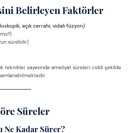
sini Belirleyen Faktörler
skopik, açık cerrahi, vidalı füzyon)
 mu?)
un sürebilir)
 teknikler sayesinde ameliyat süreleri ciddi şekilde
mamlanabilmektedir.
öre Süreler
tı Ne Kadar Sürer?