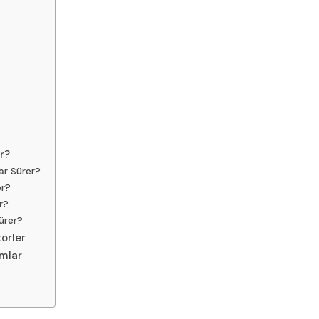
er?
ar Sürer?
er?
r?
Sürer?
törler
ımlar