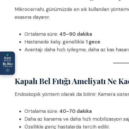
Mikrocerrahi, günümüzde en sık kullanılan yöntemdi
esasına dayanır.
Ortalama süre:
45–90 dakika
Hastanede kalış: genellikle
1 gece
Avantajı: daha hızlı iyileşme, daha az kas hasar
690
BUGÜN
81.861
TOPLAM
×
Kapalı Bel Fıtığı Ameliyatı Ne K
Endoskopik yöntem olarak da bilinir. Kamera sistemi 
Ortalama süre:
40–70 dakika
Daha az kanama ve daha hızlı mobilizasyon sağ
Özellikle genç hastalarda tercih edilir.