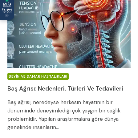
1.062
BUGÜN
81.469
TOPLAM
×
BEYIN VE DAMAR HASTALIKLARI
Baş Ağrısı: Nedenleri, Türleri Ve Tedavileri
Baş ağrısı, neredeyse herkesin hayatının bir
döneminde deneyimlediği çok yaygın bir sağlık
problemidir. Yapılan araştırmalara göre dünya
genelinde insanların…