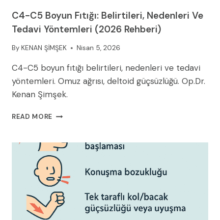
C4-C5 Boyun Fıtığı: Belirtileri, Nedenleri Ve
Tedavi Yöntemleri (2026 Rehberi)
By
KENAN ŞİMŞEK
Nisan 5, 2026
C4-C5 boyun fıtığı belirtileri, nedenleri ve tedavi
yöntemleri. Omuz ağrısı, deltoid güçsüzlüğü. Op.Dr.
Kenan Şimşek.
C4-
READ MORE
C5
BOYUN
FITIĞI:
BELIRTILERI,
NEDENLERI
VE
TEDAVI
YÖNTEMLERI
(2026
REHBERI)