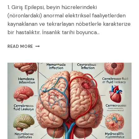
1. Giriş Epilepsi, beyin hücrelerindeki
(nöronlardaki) anormal elektriksel faaliyetlerden
kaynaklanan ve tekrarlayan nöbetlerle karakterize
bir hastalıktır. İnsanlık tarihi boyunca…
EPILEPSI
READ MORE
NEDIR?
EPILEPSI
ÇEŞITLERI
NELERDIR?
EPILEPSININ
TEDAVISI
NEDIR?