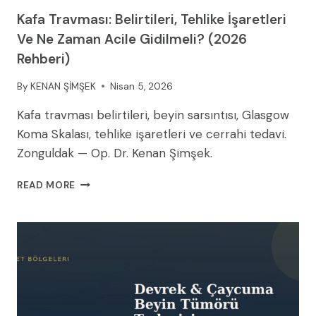
Kafa Travması: Belirtileri, Tehlike İşaretleri
Ve Ne Zaman Acile Gidilmeli? (2026
Rehberi)
By
KENAN ŞİMŞEK
Nisan 5, 2026
Kafa travması belirtileri, beyin sarsıntısı, Glasgow
Koma Skalası, tehlike işaretleri ve cerrahi tedavi.
Zonguldak — Op. Dr. Kenan Şimşek.
KAFA
READ MORE
TRAVMASI:
BELIRTILERI,
TEHLIKE
İŞARETLERI
VE
NE
ZAMAN
ACILE
GIDILMELI?