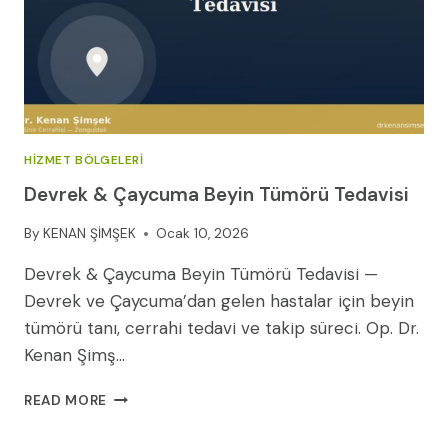
(2026
REHBERI)
HIZMET BÖLGELERI
Devrek & Çaycuma Beyin Tümörü Tedavisi
By
KENAN ŞİMŞEK
Ocak 10, 2026
Devrek & Çaycuma Beyin Tümörü Tedavisi —
Devrek ve Çaycuma’dan gelen hastalar için beyin
tümörü tanı, cerrahi tedavi ve takip süreci. Op. Dr.
Kenan Şimş…
DEVREK
READ MORE
&
ÇAYCUMA