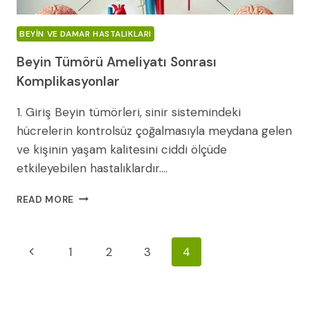
BEYIN VE DAMAR HASTALIKLARI
Beyin Tümörü Ameliyatı Sonrası
Komplikasyonlar
1. Giriş Beyin tümörleri, sinir sistemindeki
hücrelerin kontrolsüz çoğalmasıyla meydana gelen
ve kişinin yaşam kalitesini ciddi ölçüde
etkileyebilen hastalıklardır….
BEYIN
READ MORE
TÜMÖRÜ
AMELIYATI
SONRASI
Page
Previous
1
2
3
4
KOMPLIKASYONLAR
Navigation
Page