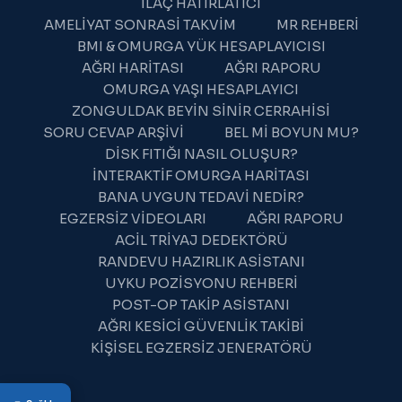
İLAÇ HATIRLATICI
AMELIYAT SONRASI TAKVIM
MR REHBERI
BMI & OMURGA YÜK HESAPLAYICISI
AĞRI HARITASI
AĞRI RAPORU
OMURGA YAŞI HESAPLAYICI
ZONGULDAK BEYIN SINIR CERRAHISI
SORU CEVAP ARŞIVI
BEL MI BOYUN MU?
DISK FITIĞI NASIL OLUŞUR?
İNTERAKTIF OMURGA HARITASI
BANA UYGUN TEDAVI NEDIR?
WhatsApp Destek
EGZERSIZ VIDEOLARI
AĞRI RAPORU
Şu an çevrimdışı
ACIL TRIYAJ DEDEKTÖRÜ
RANDEVU HAZIRLIK ASISTANI
UYKU POZISYONU REHBERI
POST-OP TAKIP ASISTANI
AĞRI KESICI GÜVENLIK TAKIBI
KIŞISEL EGZERSIZ JENERATÖRÜ
22:15