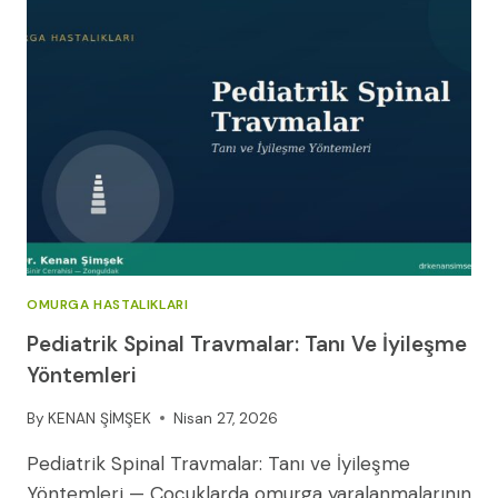
SINYALLER,
YAŞ
GRUPLARINA
GÖRE
FARKLAR,
ACIL
EYLEM
PLANI
OMURGA HASTALIKLARI
Pediatrik Spinal Travmalar: Tanı Ve İyileşme
Yöntemleri
By
KENAN ŞİMŞEK
Nisan 27, 2026
Pediatrik Spinal Travmalar: Tanı ve İyileşme
Yöntemleri — Çocuklarda omurga yaralanmalarının