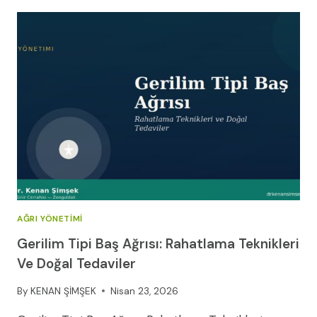
VE
ENSEYE
GELEN
BAŞ
AĞRISI:
NEDENLERI
VE
TEDAVISI
AĞRI YÖNETIMI
Gerilim Tipi Baş Ağrısı: Rahatlama Teknikleri
Ve Doğal Tedaviler
By
KENAN ŞİMŞEK
Nisan 23, 2026