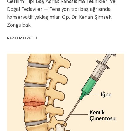
Gerilim Tipi Baş Ağrısı: Rahatlama Teknikleri ve
Doğal Tedaviler — Tensiyon tipi baş ağrısında
konservatif yaklaşımlar. Op. Dr. Kenan Şimşek,
Zonguldak.
GERILIM
READ MORE
TIPI
BAŞ
AĞRISI:
RAHATLAMA
TEKNIKLERI
VE
DOĞAL
TEDAVILER