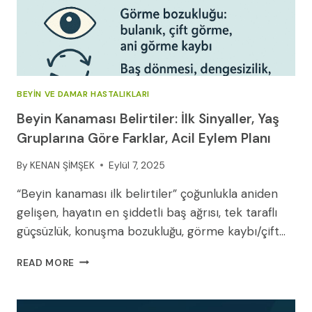
BEYIN VE DAMAR HASTALIKLARI
Beyin Kanaması Belirtiler: İlk Sinyaller, Yaş
Gruplarına Göre Farklar, Acil Eylem Planı
By
KENAN ŞİMŞEK
Eylül 7, 2025
“Beyin kanaması ilk belirtiler” çoğunlukla aniden
gelişen, hayatın en şiddetli baş ağrısı, tek taraflı
güçsüzlük, konuşma bozukluğu, görme kaybı/çift…
BEYIN
READ MORE
KANAMASI
BELIRTILER:
İLK