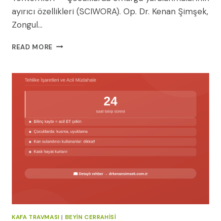
ayırıcı özellikleri (SCIWORA). Op. Dr. Kenan Şimşek,
Zongul…
PEDIATRIK
READ MORE
SPINAL
TRAVMALAR:
TANI
VE
İYILEŞME
YÖNTEMLERI
KAFA TRAVMASI
|
BEYIN CERRAHISI