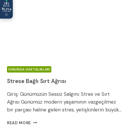
781
BUGÜN
81.914
TOPLAM
×
OMURGA HASTALIKLARI
Strese Bağlı Sırt Ağrısı
Giriş: Günümüzün Sessiz Salgını: Stres ve Sırt
Ağrısı Günümüz modern yaşamının vazgeçilmez
bir parçası haline gelen stres, yetişkinlerin büyük…
STRESE
READ MORE
BAĞLI