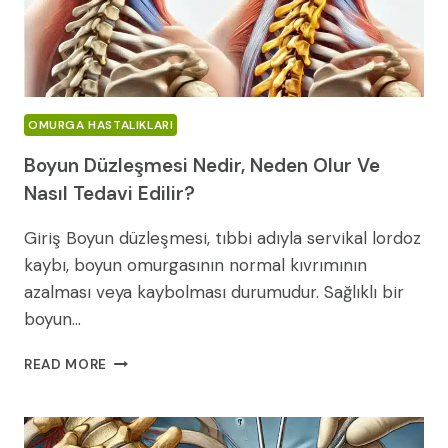
OMURGA HASTALIKLARI
Boyun Düzleşmesi Nedir, Neden Olur Ve
Nasıl Tedavi Edilir?
Giriş Boyun düzleşmesi, tıbbi adıyla servikal lordoz
kaybı, boyun omurgasının normal kıvrımının
azalması veya kaybolması durumudur. Sağlıklı bir
boyun…
BOYUN
READ MORE
DÜZLEŞMESI
NEDIR,
NEDEN
OLUR