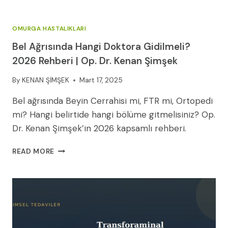
OMURGA HASTALIKLARI
Bel Ağrısında Hangi Doktora Gidilmeli?
2026 Rehberi | Op. Dr. Kenan Şimşek
By
KENAN ŞİMŞEK
Mart 17, 2025
Bel ağrısında Beyin Cerrahisi mi, FTR mi, Ortopedi
mi? Hangi belirtide hangi bölüme gitmelisiniz? Op.
Dr. Kenan Şimşek’in 2026 kapsamlı rehberi.
BEL
READ MORE
AĞRISINDA
HANGI
DOKTORA
GIDILMELI?
2026
REHBERI
|