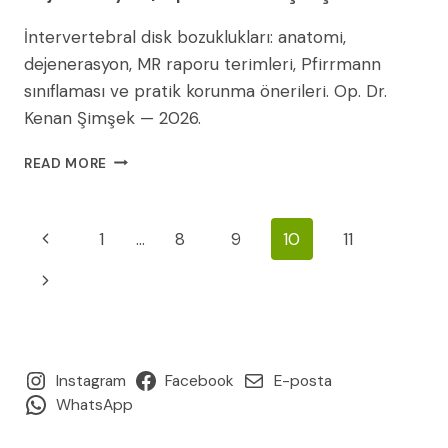
İntervertebral disk bozuklukları: anatomi,
dejenerasyon, MR raporu terimleri, Pfirrmann
sınıflaması ve pratik korunma önerileri. Op. Dr.
Kenan Şimşek — 2026.
İNTERVERTEBRAL
READ MORE
DISK
BOZUKLUKLARI
VE
Page
Previous
1
…
8
9
10
11
DEJENERASYON
|
Navigation
Page
Next
OP.
DR.
Page
KENAN
ŞIMŞEK
2026
Instagram
Facebook
E-posta
WhatsApp