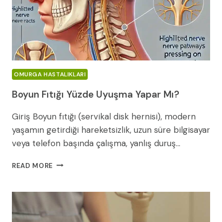
OMURGA HASTALIKLARI
Boyun Fıtığı Yüzde Uyuşma Yapar Mı?
Giriş Boyun fıtığı (servikal disk hernisi), modern
yaşamın getirdiği hareketsizlik, uzun süre bilgisayar
veya telefon başında çalışma, yanlış duruş…
BOYUN
READ MORE
FITIĞI
YÜZDE
UYUŞMA
YAPAR
MI?