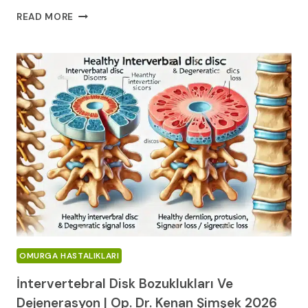
HACAMAT
READ MORE
BEL
FITIĞINA
İYI
GELIR
MI?
|
OP.
DR.
KENAN
ŞIMŞEK
2026
OMURGA HASTALIKLARI
İntervertebral Disk Bozuklukları Ve
Dejenerasyon | Op. Dr. Kenan Şimşek 2026