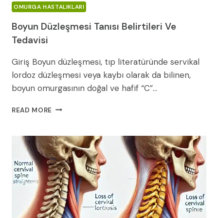
OMURGA HASTALIKLARI
Boyun Düzleşmesi Tanısı Belirtileri Ve
Tedavisi
Giriş Boyun düzleşmesi, tıp literatüründe servikal
lordoz düzleşmesi veya kaybı olarak da bilinen,
boyun omurgasının doğal ve hafif “C”…
BOYUN
READ MORE
DÜZLEŞMESI
TANISI
BELIRTILERI
VE
TEDAVISI