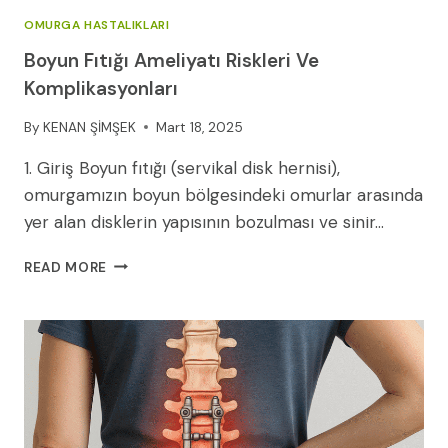
OMURGA HASTALIKLARI
Boyun Fıtığı Ameliyatı Riskleri Ve
Komplikasyonları
By
KENAN ŞİMŞEK
Mart 18, 2025
1. Giriş Boyun fıtığı (servikal disk hernisi),
omurgamızın boyun bölgesindeki omurlar arasında
yer alan disklerin yapısının bozulması ve sinir…
BOYUN
READ MORE
FITIĞI
AMELIYATI
RISKLERI
VE
KOMPLIKASYONLARI