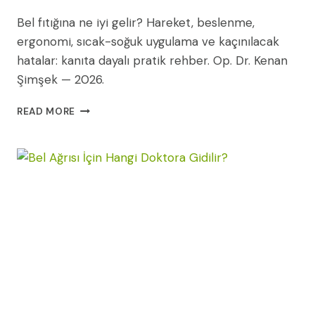
Bel fıtığına ne iyi gelir? Hareket, beslenme,
ergonomi, sıcak-soğuk uygulama ve kaçınılacak
hatalar: kanıta dayalı pratik rehber. Op. Dr. Kenan
Şimşek — 2026.
BEL
READ MORE
FITIĞINA
NE
İYI
GELIR?
EVDE
PRATIK
REHBER
|
OP.
DR.
KENAN
ŞIMŞEK
2026