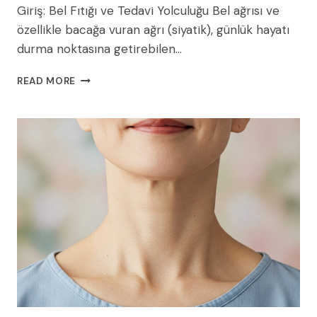
Giriş: Bel Fıtığı ve Tedavi Yolculuğu Bel ağrısı ve
özellikle bacağa vuran ağrı (siyatik), günlük hayatı
durma noktasına getirebilen…
BEL
READ MORE
FITIĞI
TEDAVISINDE
AMELIYAT
NE
ZAMAN
GEREKIR?
AMELIYATSIZ
YÖNTEMLER
VE
CERRAHI
SEÇENEKLER