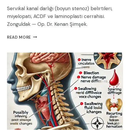
Servikal kanal darlığı (boyun stenoz) belirtileri,
miyelopati, ACDF ve laminoplasti cerrahisi.
Zonguldak — Op. Dr. Kenan Şimşek.
SERVIKAL
READ MORE
KANAL
DARLIĞI
(BOYUN
KANAL
DARLIĞI):
BELIRTILERI,
TANISI
VE
TEDAVISI
(2026
REHBERI)