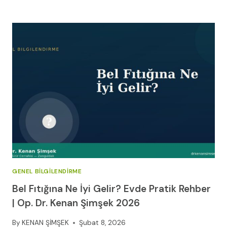
FITIĞINA
HANGI
BÖLÜM
BAKAR?
|
OP.
DR.
KENAN
ŞIMŞEK
2026
GENEL BILGILENDIRME
Bel Fıtığına Ne İyi Gelir? Evde Pratik Rehber
| Op. Dr. Kenan Şimşek 2026
By
KENAN ŞİMŞEK
Şubat 8, 2026