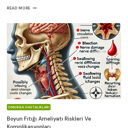
BEL
READ MORE
FITIĞI
AMELIYATI
SONRASINDA
İYILEŞME
SÜRECI
VE
HASTALARIN
YORUMLARI
OMURGA HASTALIKLARI
Boyun Fıtığı Ameliyatı Riskleri Ve
Komplikasyonları