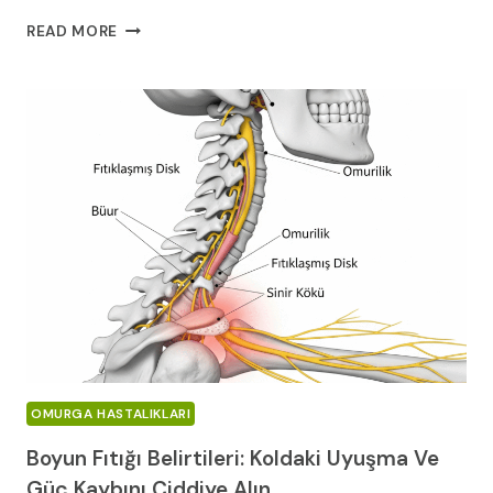
SIRT
READ MORE
AĞRISINI
HAFIFLETMENIN
10
YOLU
OMURGA HASTALIKLARI
Boyun Fıtığı Belirtileri: Koldaki Uyuşma Ve
Güç Kaybını Ciddiye Alın