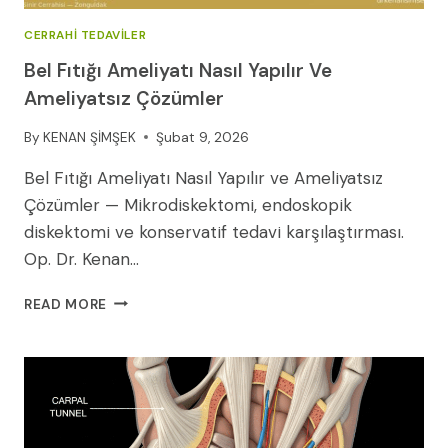
CERRAHI TEDAVILER
Bel Fıtığı Ameliyatı Nasıl Yapılır Ve
Ameliyatsız Çözümler
By
KENAN ŞİMŞEK
Şubat 9, 2026
Bel Fıtığı Ameliyatı Nasıl Yapılır ve Ameliyatsız
Çözümler — Mikrodiskektomi, endoskopik
diskektomi ve konservatif tedavi karşılaştırması.
Op. Dr. Kenan…
BEL
READ MORE
FITIĞI
AMELIYATI
NASIL
YAPILIR
VE
AMELIYATSIZ
ÇÖZÜMLER