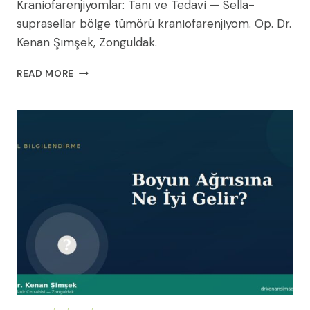
Kraniofarenjiyomlar: Tanı ve Tedavi — Sella-
suprasellar bölge tümörü kraniofarenjiyom. Op. Dr.
Kenan Şimşek, Zonguldak.
KRANIOFARENJIYOMLAR:
READ MORE
TANI
VE
TEDAVI