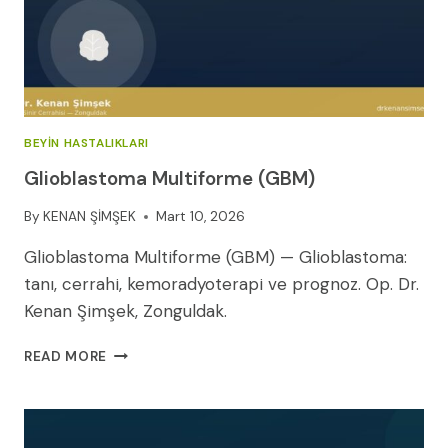
KENAN
ŞIMŞEK
2026
BEYIN HASTALIKLARI
Glioblastoma Multiforme (GBM)
By
KENAN ŞİMŞEK
Mart 10, 2026
Glioblastoma Multiforme (GBM) — Glioblastoma:
tanı, cerrahi, kemoradyoterapi ve prognoz. Op. Dr.
Kenan Şimşek, Zonguldak.
GLIOBLASTOMA
READ MORE
MULTIFORME
(GBM)