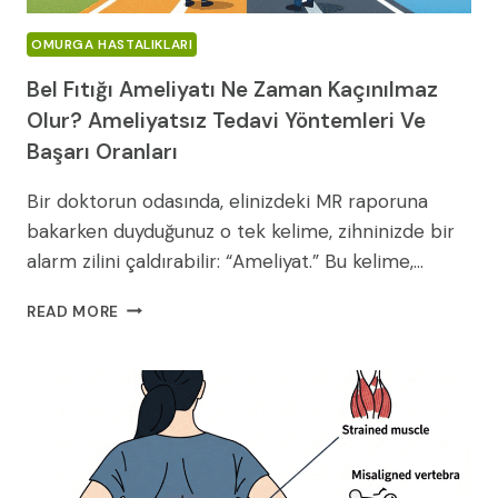
OMURGA HASTALIKLARI
Bel Fıtığı Ameliyatı Ne Zaman Kaçınılmaz
Olur? Ameliyatsız Tedavi Yöntemleri Ve
Başarı Oranları
Bir doktorun odasında, elinizdeki MR raporuna
bakarken duyduğunuz o tek kelime, zihninizde bir
alarm zilini çaldırabilir: “Ameliyat.” Bu kelime,…
BEL
READ MORE
FITIĞI
AMELIYATI
NE
ZAMAN
KAÇINILMAZ
OLUR?
AMELIYATSIZ
TEDAVI