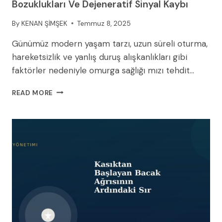
Bozuklukları Ve Dejeneratif Sinyal Kaybı
By
KENAN ŞİMŞEK
Temmuz 8, 2025
Günümüz modern yaşam tarzı, uzun süreli oturma,
hareketsizlik ve yanlış duruş alışkanlıkları gibi
faktörler nedeniyle omurga sağlığı mızı tehdit…
OMURGA
READ MORE
SAĞLIĞI:
İNTERVERTEBRAL
DISK
BOZUKLUKLARI
VE
DEJENERATIF
SINYAL
KAYBI