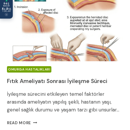
693
BUGÜN
82.855
TOPLAM
×
OMURGA HASTALIKLARI
Fıtık Ameliyatı Sonrası İyileşme Süreci
İyileşme sürecini etkileyen temel faktörler
arasında ameliyatın yapılış şekli, hastanın yaşı,
genel sağlık durumu ve yaşam tarzı gibi unsurlar…
FITIK
READ MORE
AMELIYATI