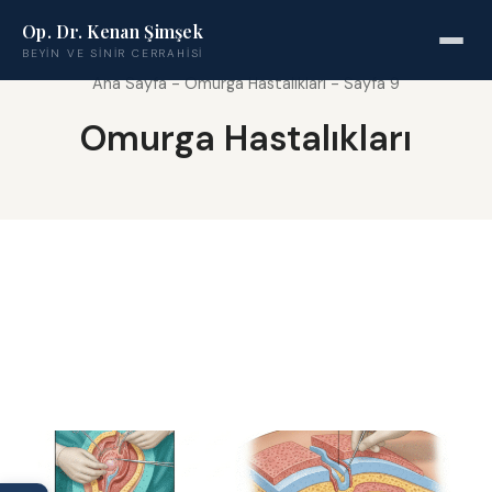
Op. Dr. Kenan Şimşek
BEYIN VE SINIR CERRAHISI
Ana Sayfa
-
Omurga Hastalıkları
-
Sayfa 9
Omurga Hastalıkları