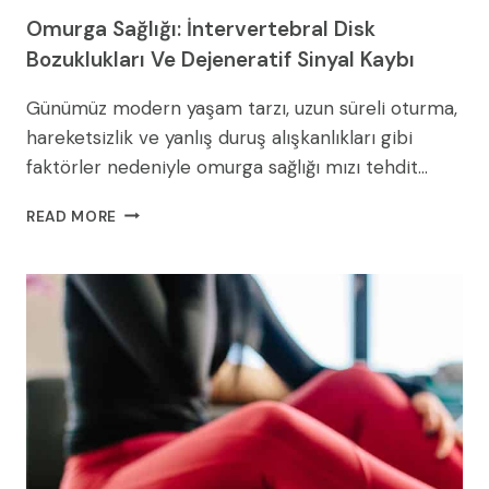
Omurga Sağlığı: İntervertebral Disk
Bozuklukları Ve Dejeneratif Sinyal Kaybı
Günümüz modern yaşam tarzı, uzun süreli oturma,
hareketsizlik ve yanlış duruş alışkanlıkları gibi
faktörler nedeniyle omurga sağlığı mızı tehdit…
OMURGA
READ MORE
SAĞLIĞI:
İNTERVERTEBRAL
DISK
BOZUKLUKLARI
VE
DEJENERATIF
SINYAL
KAYBI