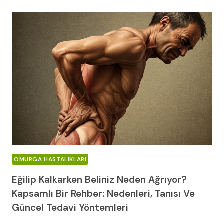
AĞRISI
FITIK
DEĞILDIR:
AĞRINIZIN
GERÇEK
NEDENINI
ANLAMAK
İÇIN
KAPSAMLI
VE
DETAYLI
KILAVUZ
OMURGA HASTALIKLARI
Eğilip Kalkarken Beliniz Neden Ağrıyor?
Kapsamlı Bir Rehber: Nedenleri, Tanısı Ve
Güncel Tedavi Yöntemleri