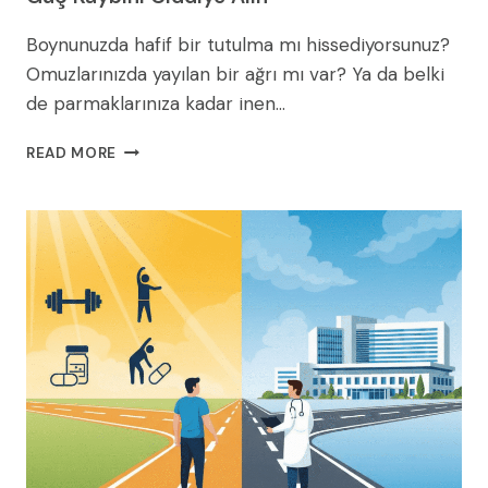
Boynunuzda hafif bir tutulma mı hissediyorsunuz?
Omuzlarınızda yayılan bir ağrı mı var? Ya da belki
de parmaklarınıza kadar inen…
BOYUN
READ MORE
FITIĞI
BELIRTILERI:
KOLDAKI
UYUŞMA
VE
GÜÇ
KAYBINI
CIDDIYE
ALIN