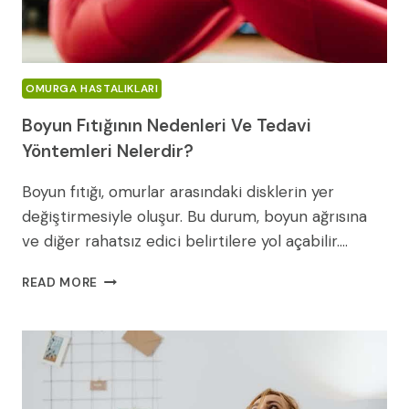
OMURGA HASTALIKLARI
Boyun Fıtığının Nedenleri Ve Tedavi
Yöntemleri Nelerdir?
Boyun fıtığı, omurlar arasındaki disklerin yer
değiştirmesiyle oluşur. Bu durum, boyun ağrısına
ve diğer rahatsız edici belirtilere yol açabilir….
BOYUN
READ MORE
FITIĞININ
NEDENLERI
VE
TEDAVI
YÖNTEMLERI
NELERDIR?