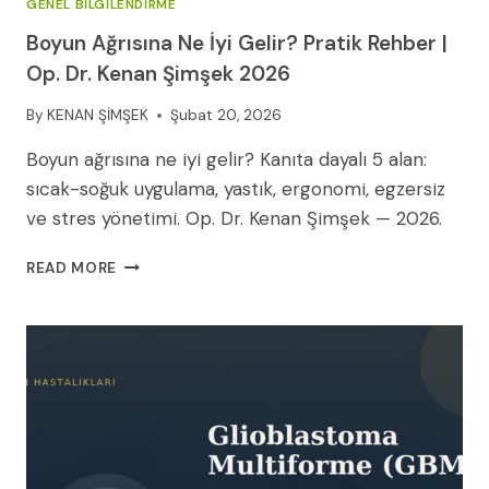
GENEL BILGILENDIRME
Boyun Ağrısına Ne İyi Gelir? Pratik Rehber |
Op. Dr. Kenan Şimşek 2026
By
KENAN ŞİMŞEK
Şubat 20, 2026
Boyun ağrısına ne iyi gelir? Kanıta dayalı 5 alan:
sıcak-soğuk uygulama, yastık, ergonomi, egzersiz
ve stres yönetimi. Op. Dr. Kenan Şimşek — 2026.
BOYUN
READ MORE
AĞRISINA
NE
İYI
GELIR?
PRATIK
REHBER
|
OP.
DR.