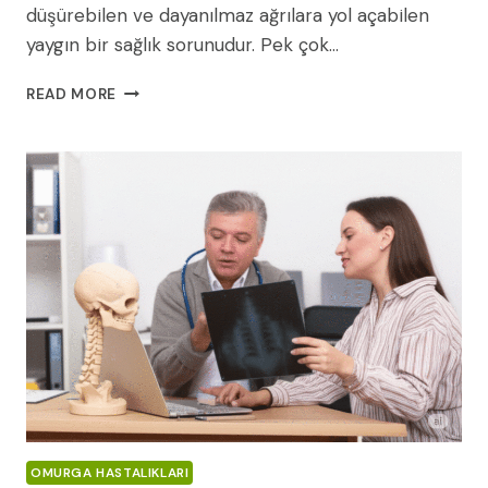
düşürebilen ve dayanılmaz ağrılara yol açabilen
yaygın bir sağlık sorunudur. Pek çok…
BEL
READ MORE
FITIĞI
KURU
İĞNE
TEDAVISI:
AĞRILARA
AMELIYATSIZ
ÇÖZÜM
OMURGA HASTALIKLARI