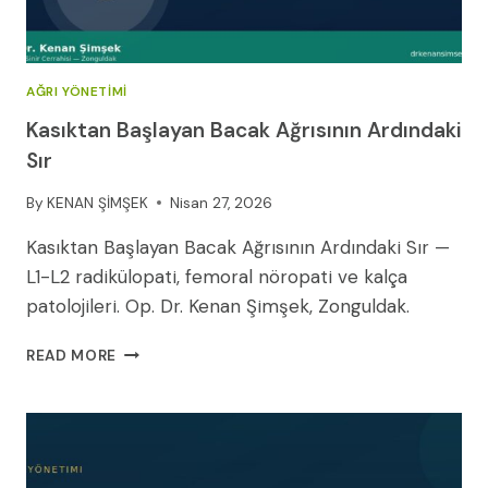
AĞRI YÖNETIMI
Kasıktan Başlayan Bacak Ağrısının Ardındaki
Sır
By
KENAN ŞİMŞEK
Nisan 27, 2026
Kasıktan Başlayan Bacak Ağrısının Ardındaki Sır —
L1-L2 radikülopati, femoral nöropati ve kalça
patolojileri. Op. Dr. Kenan Şimşek, Zonguldak.
KASIKTAN
READ MORE
BAŞLAYAN
BACAK
AĞRISININ
ARDINDAKI
SIR