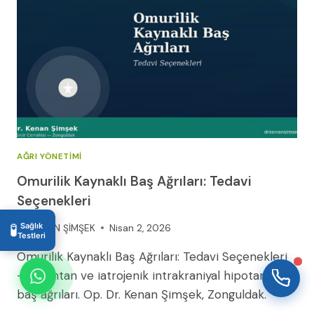
WhatsApp Destek
Şu an çevrimdışı
AĞRI YÖNETIMI
Omurilik Kaynaklı Baş Ağrıları: Tedavi
19:05
Seçenekleri
🧪
Sağlık
By
KENAN ŞİMŞEK
Nisan 2, 2026
Testleri
Omurilik Kaynaklı Baş Ağrıları: Tedavi Seçenekleri
— Spontan ve iatrojenik intrakraniyal hipotansiyon
baş ağrıları. Op. Dr. Kenan Şimşek, Zonguldak.