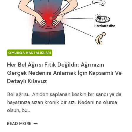
YÖNTEMLERI
VE
BAŞARI
ORANLARI
OMURGA HASTALIKLARI
Her Bel Ağrısı Fıtık Değildir: Ağrınızın
Gerçek Nedenini Anlamak İçin Kapsamlı Ve
Detaylı Kılavuz
Bel ağrısı… Aniden saplanan keskin bir sancı ya da
hayatınıza sızan kronik bir sızı. Nedeni ne olursa
olsun, bu…
HER
READ MORE
BEL