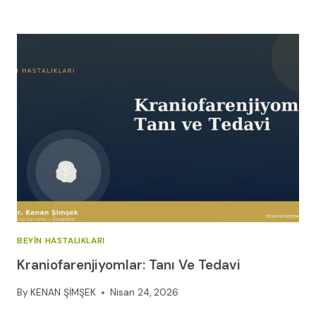
BILEĞINDE
SINIR
SIKIŞMASI
(KARPAL
TÜNEL
SENDROMU):
KANITA
DAYALI
KAPSAMLI
REHBER
BEYIN HASTALIKLARI
Kraniofarenjiyomlar: Tanı Ve Tedavi
By
KENAN ŞİMŞEK
Nisan 24, 2026