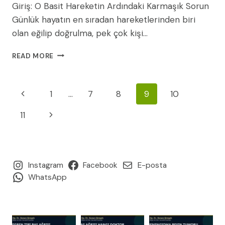
Giriş: O Basit Hareketin Ardındaki Karmaşık Sorun
Günlük hayatın en sıradan hareketlerinden biri
olan eğilip doğrulma, pek çok kişi…
EĞILIP
READ MORE
KALKARKEN
BELINIZ
NEDEN
Page
Previous
1
…
7
8
9
10
AĞRIYOR?
KAPSAMLI
Navigation
Page
Next
11
BIR
REHBER:
Page
NEDENLERI,
TANISI
VE
Instagram
Facebook
E-posta
GÜNCEL
WhatsApp
TEDAVI
YÖNTEMLERI